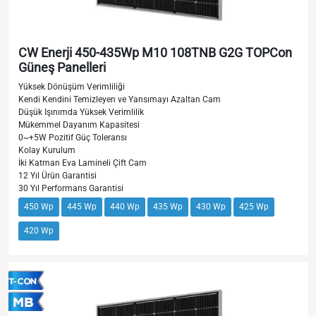
CW Enerji 450-435Wp M10 108TNB G2G TOPCon
Güneş Panelleri
Yüksek Dönüşüm Verimliliği
Kendi Kendini Temizleyen ve Yansımayı Azaltan Cam
Düşük Işınımda Yüksek Verimlilik
Mükemmel Dayanım Kapasitesi
0~+5W Pozitif Güç Toleransı
Kolay Kurulum
İki Katman Eva Lamineli Çift Cam
12 Yıl Ürün Garantisi
30 Yıl Performans Garantisi
450 Wp
445 Wp
440 Wp
435 Wp
430 Wp
425 Wp
420 Wp