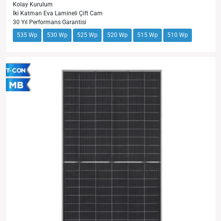
Kolay Kurulum
İki Katman Eva Lamineli Çift Cam
30 Yıl Performans Garantisi
535 Wp
530 Wp
525 Wp
520 Wp
515 Wp
510 Wp