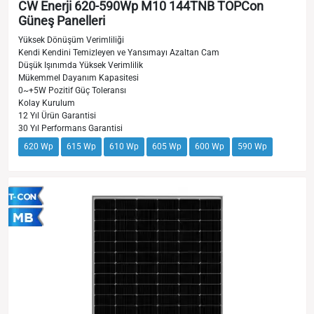
CW Enerji 620-590Wp M10 144TNB TOPCon
Güneş Panelleri
Yüksek Dönüşüm Verimliliği
Kendi Kendini Temizleyen ve Yansımayı Azaltan Cam
Düşük Işınımda Yüksek Verimlilik
Mükemmel Dayanım Kapasitesi
0~+5W Pozitif Güç Toleransı
Kolay Kurulum
12 Yıl Ürün Garantisi
30 Yıl Performans Garantisi
620 Wp
615 Wp
610 Wp
605 Wp
600 Wp
590 Wp