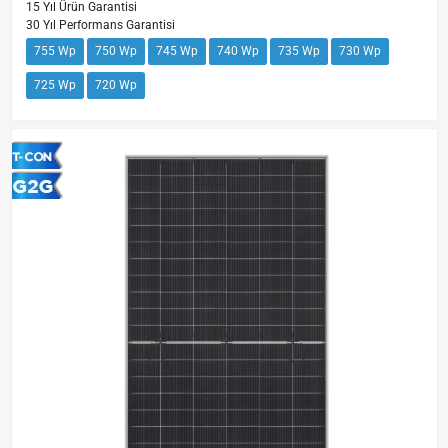
15 Yıl Ürün Garantisi
30 Yıl Performans Garantisi
755 Wp
750 Wp
745 Wp
740 Wp
735 Wp
730 Wp
725 Wp
720 Wp