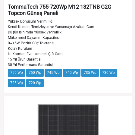
TommaTech 755-720Wp M12 132TNB G2G
Topcon Güneş Paneli
Yüksek Dönüşüm Verimliliği
Kendi Kendini Temizleyen ve Yansımayı Azaltan Cam
Düşük Işınımda Yüksek Verimlilik
Mükemmel Dayanım Kapasitesi
0~+5W Pozitif Güç Toleransı
Kolay Kurulum
İki Katman Eva Lamineli Çift Cam
15 Yıl Ürün Garantisi
30 Yıl Performans Garantisi
755 Wp
750 Wp
745 Wp
740 Wp
735 Wp
730 Wp
725 Wp
720 Wp