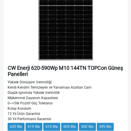
CW Enerji 620-590Wp M10 144TN TOPCon Güneş
Panelleri
Yüksek Dönüşüm Verimliliği
Kendi Kendini Temizleyen ve Yansımayı Azaltan Cam
Düşük Işınımda Yüksek Verimlilik
Mükemmel Dayanım Kapasitesi
0~+5W Pozitif Güç Toleransı
Kolay Kurulum
12 Yıl Ürün Garantisi
30 Yıl Performans Garantisi
620 Wp
615 Wp
610 Wp
605 Wp
600 Wp
595 Wp