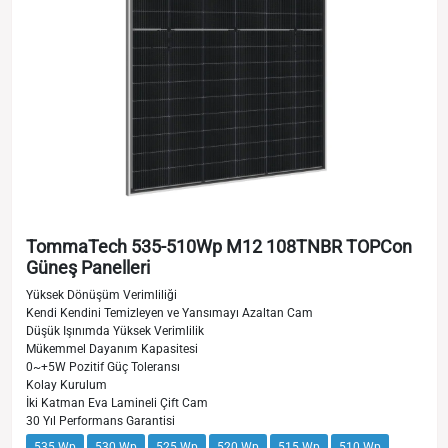
TommaTech 535-510Wp M12 108TNBR TOPCon
Güneş Panelleri
Yüksek Dönüşüm Verimliliği
Kendi Kendini Temizleyen ve Yansımayı Azaltan Cam
Düşük Işınımda Yüksek Verimlilik
Mükemmel Dayanım Kapasitesi
0~+5W Pozitif Güç Toleransı
Kolay Kurulum
İki Katman Eva Lamineli Çift Cam
30 Yıl Performans Garantisi
535 Wp
530 Wp
525 Wp
520 Wp
515 Wp
510 Wp