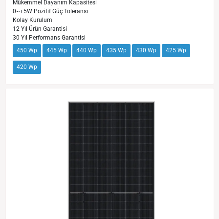
Mükemmel Dayanım Kapasitesi
0~+5W Pozitif Güç Toleransı
Kolay Kurulum
12 Yıl Ürün Garantisi
30 Yıl Performans Garantisi
450 Wp
445 Wp
440 Wp
435 Wp
430 Wp
425 Wp
420 Wp