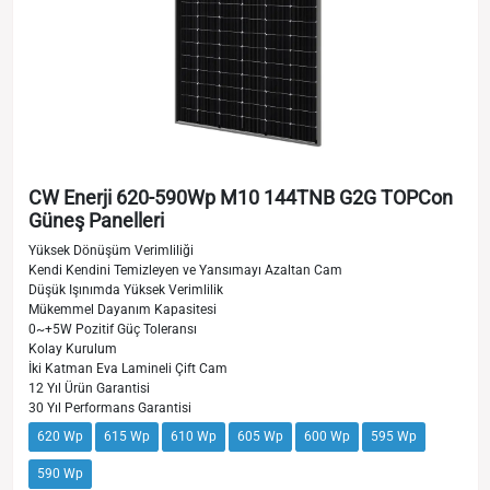
CW Enerji 620-590Wp M10 144TNB G2G TOPCon
Güneş Panelleri
Yüksek Dönüşüm Verimliliği
Kendi Kendini Temizleyen ve Yansımayı Azaltan Cam
Düşük Işınımda Yüksek Verimlilik
Mükemmel Dayanım Kapasitesi
0~+5W Pozitif Güç Toleransı
Kolay Kurulum
İki Katman Eva Lamineli Çift Cam
12 Yıl Ürün Garantisi
30 Yıl Performans Garantisi
620 Wp
615 Wp
610 Wp
605 Wp
600 Wp
595 Wp
590 Wp