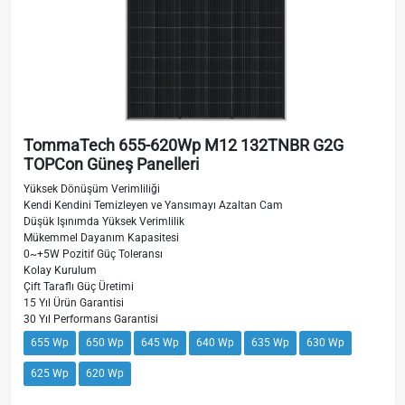
TommaTech 655-620Wp M12 132TNBR G2G
TOPCon Güneş Panelleri
Yüksek Dönüşüm Verimliliği
Kendi Kendini Temizleyen ve Yansımayı Azaltan Cam
Düşük Işınımda Yüksek Verimlilik
Mükemmel Dayanım Kapasitesi
0~+5W Pozitif Güç Toleransı
Kolay Kurulum
Çift Taraflı Güç Üretimi
15 Yıl Ürün Garantisi
30 Yıl Performans Garantisi
655 Wp
650 Wp
645 Wp
640 Wp
635 Wp
630 Wp
625 Wp
620 Wp