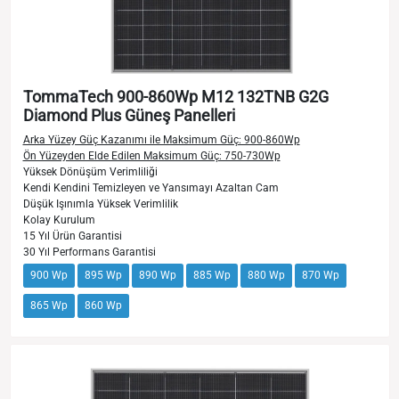
TommaTech 900-860Wp M12 132TNB G2G
Diamond Plus Güneş Panelleri
Arka Yüzey Güç Kazanımı ile Maksimum Güç: 900-860Wp
Ön Yüzeyden Elde Edilen Maksimum Güç: 750-730Wp
Yüksek Dönüşüm Verimliliği
Kendi Kendini Temizleyen ve Yansımayı Azaltan Cam
Düşük Işınımla Yüksek Verimlilik
Kolay Kurulum
15 Yıl Ürün Garantisi
30 Yıl Performans Garantisi
900 Wp
895 Wp
890 Wp
885 Wp
880 Wp
870 Wp
865 Wp
860 Wp