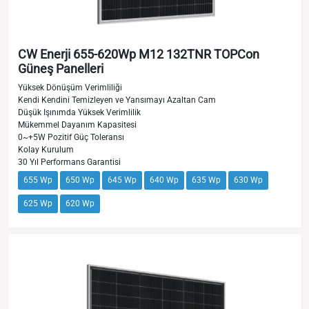
CW Enerji 655-620Wp M12 132TNR TOPCon
Güneş Panelleri
Yüksek Dönüşüm Verimliliği
Kendi Kendini Temizleyen ve Yansımayı Azaltan Cam
Düşük Işınımda Yüksek Verimlilik
Mükemmel Dayanım Kapasitesi
0~+5W Pozitif Güç Toleransı
Kolay Kurulum
30 Yıl Performans Garantisi
655 Wp
650 Wp
645 Wp
640 Wp
635 Wp
630 Wp
625 Wp
620 Wp