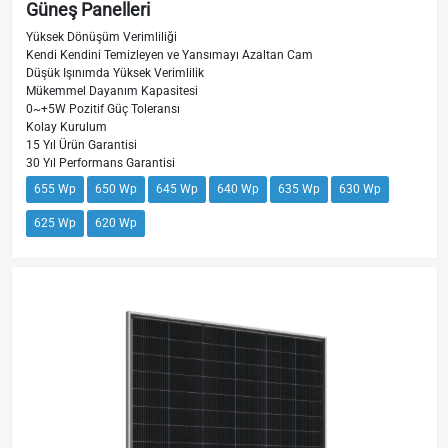
Güneş Panelleri
Yüksek Dönüşüm Verimliliği
Kendi Kendini Temizleyen ve Yansımayı Azaltan Cam
Düşük Işınımda Yüksek Verimlilik
Mükemmel Dayanım Kapasitesi
0~+5W Pozitif Güç Toleransı
Kolay Kurulum
15 Yıl Ürün Garantisi
30 Yıl Performans Garantisi
655 Wp
650 Wp
645 Wp
640 Wp
635 Wp
630 Wp
625 Wp
620 Wp