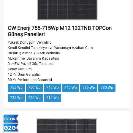
CW Enerji 755-715Wp M12 132TNB TOPCon
Güneş Panelleri
Yüksek Dönüşüm Verimliliği
Kendi Kendini Temizleyen ve Yansımayı Azaltan Cam
Düşük Işınımda Yüksek Verimlilik
Mükemmel Dayanım Kapasitesi
0~+5W Pozitif Güç Toleransı
Kolay Kurulum
12 Yıl Ürün Garantisi
30 Yıl Performans Garantisi
755 Wp
750 Wp
745 Wp
740 Wp
735 Wp
730 Wp
725 Wp
720 Wp
715 Wp