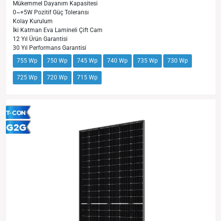
Mükemmel Dayanım Kapasitesi
0~+5W Pozitif Güç Toleransı
Kolay Kurulum
İki Katman Eva Lamineli Çift Cam
12 Yıl Ürün Garantisi
30 Yıl Performans Garantisi
755 Wp
750 Wp
745 Wp
740 Wp
735 Wp
730 Wp
725 Wp
720 Wp
715 Wp