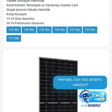
Yüksek Dönüşüm Verimliliği
Kendi Kendini Temizleyen ve Yansımayı Azaltan Cam
Düşük Işınımla Yüksek Verimlilik
Kolay Kurulum
15 Yıl Ürün Garantisi
30 Yıl Performans Garantisi
745 Wp
740 Wp
735 Wp
730 Wp
725 Wp
720 Wp
715 Wp
Merhaba, size nasıl yardımcı
olabilirim?