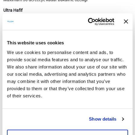
Ultra Hafif
3mm kalınlığında ultra ince ve dayanıklı tasarım
IP68 Koruma Sınıfı
IP68 bağlantı kutusu ile suya karşı dayanıklılık
This website uses cookies
2 Yıl Ürün Garantisi
We use cookies to personalise content and ads, to
provide social media features and to analyse our traffic.
We also share information about your use of our site with
our social media, advertising and analytics partners who
Teknik Doküman
may combine it with other information that you’ve
provided to them or that they’ve collected from your use
of their services.
Show details
Teknik Dokümanlar