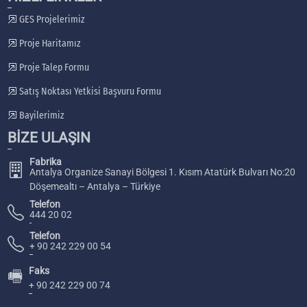
GES Projelerimiz
Proje Haritamız
Proje Talep Formu
Satış Noktası Yetkisi Başvuru Formu
Bayilerimiz
BİZE ULAŞIN
Fabrika
Antalya Organize Sanayi Bölgesi 1. Kısım Atatürk Bulvarı No:20
Döşemealtı – Antalya – Türkiye
Telefon
444 20 02
Telefon
+ 90 242 229 00 54
Faks
🖷
+ 90 242 229 00 74