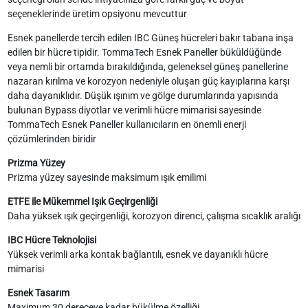
seçeneklerinde üretim opsiyonu mevcuttur
Esnek panellerde tercih edilen IBC Güneş hücreleri bakır tabana inşa
edilen bir hücre tipidir. TommaTech Esnek Paneller büküldüğünde
veya nemli bir ortamda bırakıldığında, geleneksel güneş panellerine
nazaran kırılma ve korozyon nedeniyle oluşan güç kayıplarına karşı
daha dayanıklıdır. Düşük ışınım ve gölge durumlarında yapısında
bulunan Bypass diyotlar ve verimli hücre mimarisi sayesinde
TommaTech Esnek Paneller kullanıcıların en önemli enerji
çözümlerinden biridir
Prizma Yüzey
Prizma yüzey sayesinde maksimum ışık emilimi
ETFE ile Mükemmel Işık Geçirgenliği
Daha yüksek ışık geçirgenliği, korozyon direnci, çalışma sıcaklık aralığı
IBC Hücre Teknolojisi
Yüksek verimli arka kontak bağlantılı, esnek ve dayanıklı hücre
mimarisi
Esnek Tasarım
Maximum 30 dereceye kadar bükülme özelliği