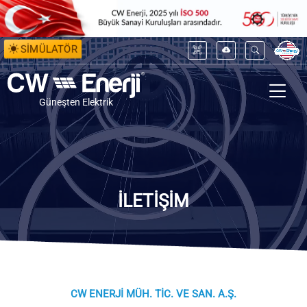
SİMÜLATÖR
Güneşten Elektrik
İLETİŞİM
CW ENERJİ MÜH. TİC. VE SAN. A.Ş.