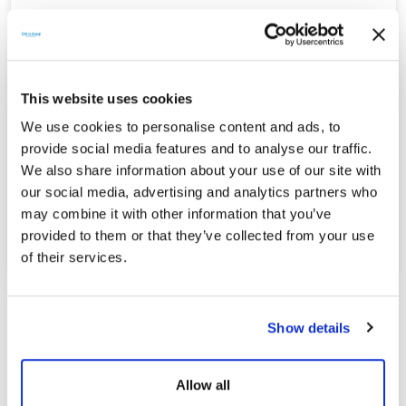
Ticari İletişim ve Ticari Elektronik İletiler Hakkında
Yönetmelik kapsamında tarafıma kısa mesaj (SMS)
gönderilmesine onay veriyorum.
This website uses cookies
We use cookies to personalise content and ads, to
provide social media features and to analyse our traffic.
Güvenlik kodlarını buraya
We also share information about your use of our site with
yazınız
our social media, advertising and analytics partners who
may combine it with other information that you’ve
Gönder
provided to them or that they’ve collected from your use
of their services.
Show details
Allow all