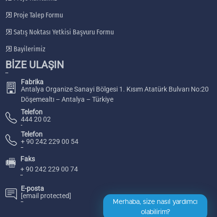
Proje Talep Formu
Satış Noktası Yetkisi Başvuru Formu
Bayilerimiz
BİZE ULAŞIN
Fabrika
Antalya Organize Sanayi Bölgesi 1. Kısım Atatürk Bulvarı No:20
Döşemealtı – Antalya – Türkiye
Telefon
444 20 02
Telefon
+ 90 242 229 00 54
Faks
🖷
+ 90 242 229 00 74
E-posta
[email protected]
Merhaba, size nasıl yardımcı
olabilirim?