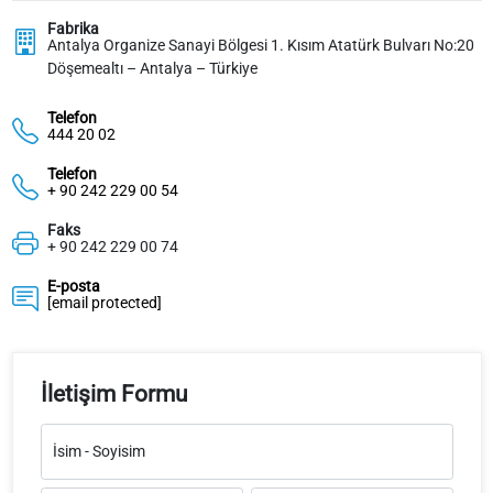
Fabrika
Antalya Organize Sanayi Bölgesi 1. Kısım Atatürk Bulvarı No:20
Döşemealtı – Antalya – Türkiye
Telefon
444 20 02
Telefon
+ 90 242 229 00 54
Faks
+ 90 242 229 00 74
E-posta
[email protected]
İletişim Formu
İsim - Soyisim