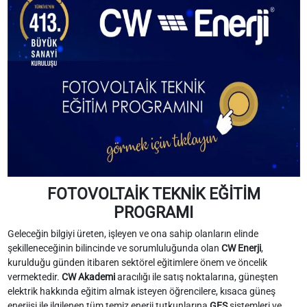
FOTOVOLTAİK TEKNİK EĞİTİM
PROGRAMI
Geleceğin bilgiyi üreten, işleyen ve ona sahip olanların elinde
şekilleneceğinin bilincinde ve sorumluluğunda olan
CW Enerji
,
kurulduğu günden itibaren sektörel eğitimlere önem ve öncelik
vermektedir.
CW Akademi
aracılığı ile satış noktalarına, güneşten
elektrik hakkında eğitim almak isteyen öğrencilere, kısaca güneş
enerjisi ile ilgilenen tüm temiz enerji tutkunlarına
GES
sistemleri ve