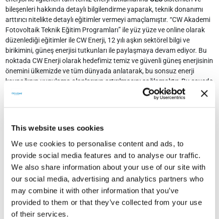
bileşenleri hakkında detaylı bilgilendirme yaparak, teknik donanımı
arttırıcı nitelikte detaylı eğitimler vermeyi amaçlamıştır. “CW Akademi
Fotovoltaik Teknik Eğitim Programları” ile yüz yüze ve online olarak
düzenlediği eğitimler ile CW Enerji, 12 yılı aşkın sektörel bilgi ve
birikimini, güneş enerjisi tutkunları ile paylaşmaya devam ediyor. Bu
noktada CW Enerji olarak hedefimiz temiz ve güvenli güneş enerjisinin
önemini ülkemizde ve tüm dünyada anlatarak, bu sonsuz enerji
kaynağının uygulama alanlarının artırılmasını sağlamaktır. Bu sayede
gelecek nesillerimize daha temiz bir dünya bırakabiliriz. Bütün temiz
ve sonsuz güneş enerjisi tutkunlarını davet ettiğimiz ‘
CW AKADEMİ
FOTOVOLTAİK TEKNİK EĞİTİM PROGRAMI
’ sonunda ise katılımcılara,
kendilerine eğitim onay e postası ekinde gönderilen OFF GRID
This website uses cookies
HESAPLAMA formunu doğru bilgiler ile doldurup, gelen mail adresine
geri göndermelerini takiben, dijital ortamda hazırlanan Online Eğitim
We use cookies to personalise content and ads, to
Sertifikası verilmektedir. İş bu hesaplama formunun nasıl
provide social media features and to analyse our traffic.
doldurulacağı ile ilgili bilgiler, CW Akademi Teknik Eğitim programı
We also share information about your use of our site with
içerisinde verilmektedir. Bu hesaplama formunu eğitim başvuru
our social media, advertising and analytics partners who
formu sayfasından da indirebilirsiniz.
may combine it with other information that you’ve
Eğitime başvurunuzu ‘
Eğitim Başvuru Formu
’ sekmesinde bulunan
provided to them or that they’ve collected from your use
CW Akademi Başvuru Formu’nu doldurarak tamamlayabilirsiniz.
of their services.