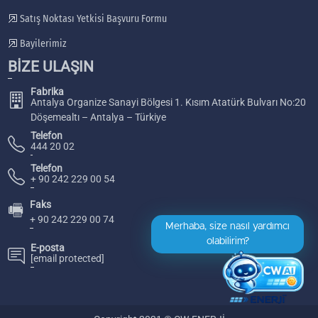
Satış Noktası Yetkisi Başvuru Formu
Bayilerimiz
BİZE ULAŞIN
Fabrika
Antalya Organize Sanayi Bölgesi 1. Kısım Atatürk Bulvarı No:20
Döşemealtı – Antalya – Türkiye
Telefon
444 20 02
Telefon
+ 90 242 229 00 54
Faks
🖷
+ 90 242 229 00 74
E-posta
[email protected]