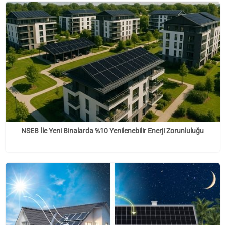
NSEB İle Yeni Binalarda %10 Yenilenebilir Enerji Zorunluluğu