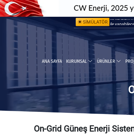
SİMÜLATÖR
ile kurulum 
ile yapabile
ANA SAYFA
KURUMSAL
ÜRÜNLER
PRO
O
On-Grid Güneş Enerji Sisteml