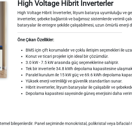
High Voltage Hibrit İnverterler
High Voltage Hibrit İnverterler, lityum batarya uyumluluğu ve gel
inverterler, şebeke bağlantılı ve bağımsız sistemlerde verimli ça
bataryalar ile entegre şekilde çalışabilmesi, uzun ömürlü enerji
Öne Çıkan Özellikler:
BMS için çift korumalıdır ve çoklu iletişim seçenekleri ile uza
Konut ve ticari projeler için ideal bir çözümdür.
3.0 kW - 7.5 kW arasında güç seçeneklerine sahiptir.
Tek bir inverterle 34.8 kWh depolama kapasitesine ulaşm
Paralel kurulum ile 15 kW güç ve 69.6 kWh depolama kapasite
Yüksek enerji verimliliği ve güvenlik standartları sunar.
Hibrit inverterler, lityum bataryalar ile çalışabilir ve şebe
Depolama kapasitesi sayesinde güneş enerjisini daha veriml
 temel bileşenlerdir. Panel seçiminde monokristal, polikristal veya bifacial m