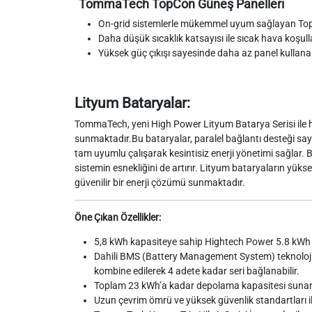
TommaTech TopCon Güneş Panelleri
On-grid sistemlerle mükemmel uyum sağlayan TopCon 
Daha düşük sıcaklık katsayısı ile sıcak hava koşul
Yüksek güç çıkışı sayesinde daha az panel kullanar
Lityum Bataryalar:
TommaTech, yeni High Power Lityum Batarya Serisi ile hib
sunmaktadır.Bu bataryalar, paralel bağlantı desteği sayesin
tam uyumlu çalışarak kesintisiz enerji yönetimi sağlar. B
sistemin esnekliğini de artırır. Lityum bataryaların yükse
güvenilir bir enerji çözümü sunmaktadır.
Öne Çıkan Özellikler:
5,8 kWh kapasiteye sahip Hightech Power 5.8 kWh Li
Dahili BMS (Battery Management System) teknolojis
kombine edilerek 4 adete kadar seri bağlanabilir.
Toplam 23 kWh’a kadar depolama kapasitesi sunan bu 
Uzun çevrim ömrü ve yüksek güvenlik standartları i