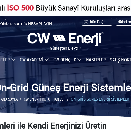
maliyetini HESAPLAYIN
Ürün Doğrula
İndir
ceğiniz tasarrufu HESAPLAYIN
Güneşten Elektrik
JELER
CW AKADEMİ
CW GENÇLİK
HABERLER
SATIŞ NOK
n-Grid Güneş Enerji Sistemle
ANA SAYFA
CW ENERJI KÜTÜPHANESI
ON-GRID GÜNEŞ ENERJI SISTEMLERI
eri ile Kendi Enerjinizi Üretin