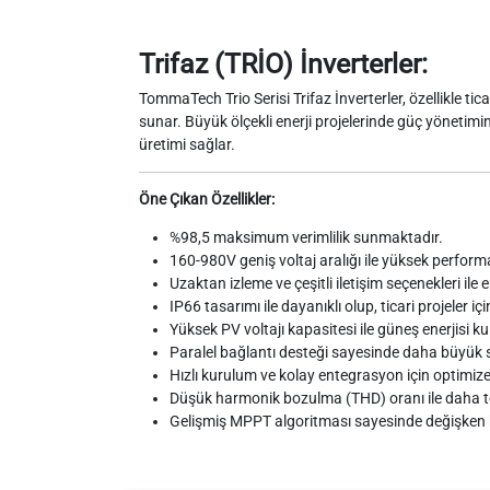
Trifaz (TRİO) İnverterler:
TommaTech Trio Serisi Trifaz İnverterler, özellikle ticar
sunar. Büyük ölçekli enerji projelerinde güç yönetimin
üretimi sağlar.
Öne Çıkan Özellikler:
%98,5 maksimum verimlilik sunmaktadır.
160-980V geniş voltaj aralığı ile yüksek perform
Uzaktan izleme ve çeşitli iletişim seçenekleri ile e
IP66 tasarımı ile dayanıklı olup, ticari projeler i
Yüksek PV voltajı kapasitesi ile güneş enerjisi k
Paralel bağlantı desteği sayesinde daha büyük si
Hızlı kurulum ve kolay entegrasyon için optimize
Düşük harmonik bozulma (THD) oranı ile daha te
Gelişmiş MPPT algoritması sayesinde değişken h