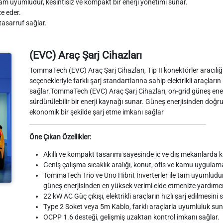
tam uyumludur, kesintisiz ve kompakt bir enerji yönetimi sunar.
ze eder.
tasarruf sağlar.
(EVC) Araç Şarj Cihazları
TommaTech (EVC) Araç Şarj Cihazları, Tip II konektörler aracılı
seçenekleriyle farklı şarj standartlarına sahip elektrikli araçların 
sağlar.TommaTech (EVC) Araç Şarj Cihazları, on-grid güneş enerj
sürdürülebilir bir enerji kaynağı sunar. Güneş enerjisinden doğru
ekonomik bir şekilde şarj etme imkanı sağlar
Öne Çıkan Özellikler:
Akıllı ve kompakt tasarımı sayesinde iç ve dış mekanlarda 
Geniş çalışma sıcaklık aralığı, konut, ofis ve kamu uygulamala
TommaTech Trio ve Uno Hibrit İnverterler ile tam uyumludur,
güneş enerjisinden en yüksek verimi elde etmenize yardımcı 
22 kW AC Güç çıkışı, elektrikli araçların hızlı şarj edilmesini 
Type 2 Soket veya 5m Kablo, farklı araçlarla uyumluluk sun
OCPP 1.6 desteği, gelişmiş uzaktan kontrol imkanı sağlar.