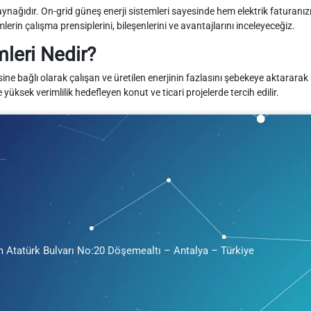
kaynağıdır. On-grid güneş enerji sistemleri sayesinde hem elektrik faturanızı
mlerin çalışma prensiplerini, bileşenlerini ve avantajlarını inceleyeceğiz.
mleri Nedir?
sine bağlı olarak çalışan ve üretilen enerjinin fazlasını şebekeye aktarara
yüksek verimlilik hedefleyen konut ve ticari projelerde tercih edilir.
m Atatürk Bulvarı No:20 Döşemealtı – Antalya – Türkiye