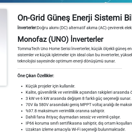
On-Grid Güneş Enerji Sistemi Bil
İnverterler:
Doğru akımı (DC) alternatif akıma (AC) çevirerek elek
Monofaz (UNO) İnverterler
TommaTech Uno Home Serisi İnverterler, küçük ölçekli güneş enerji
sistemler ve küçük işletmeler için ideal olan bu inverterler, yüks
teknolojisi sayesinde optimum enerji dönüşümü sunar.
Öne Çıkan Özellikler:
Küçük projeler için kullanılır.
Kalite, güvenilirlik ve verimlilik açısından rakipleri arasında
3 kW ve 6 kW arasında değişen 8 farklı güç seçeneği sunar.
70V ila 580V arasındaki geniş MPPT voltaj aralığı ile mak
%97.8 maksimum verimlilik oranına sahiptir.
Dahili fana ihtiyaç duymadan sessiz ve verimli çalışır.
IP66 koruma sınıfı sertifikasına sahiptir, dış ortam koşulları
Uzaktan izleme amacıyla Wi-Fi seçeneği bulunmaktadır.