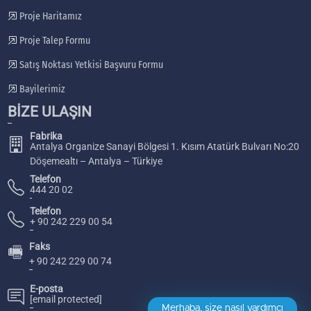
Proje Haritamız
Proje Talep Formu
Satış Noktası Yetkisi Başvuru Formu
Bayilerimiz
BİZE ULAŞIN
Fabrika
Antalya Organize Sanayi Bölgesi 1. Kısım Atatürk Bulvarı No:20
Döşemealtı – Antalya – Türkiye
Telefon
444 20 02
Telefon
+ 90 242 229 00 54
Faks
🖷
+ 90 242 229 00 74
E-posta
[email protected]
Merhaba, size nasıl yardımcı