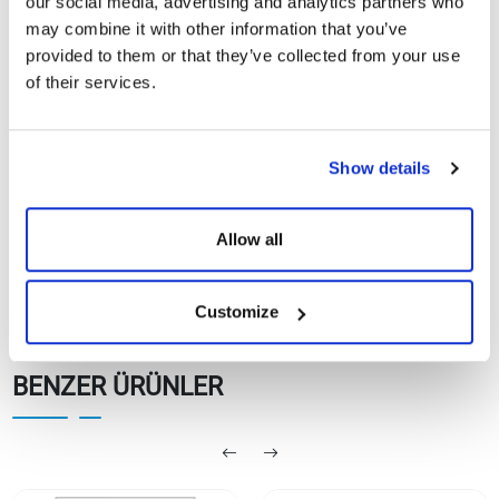
our social media, advertising and analytics partners who
CE Belgeleri
may combine it with other information that you’ve
provided to them or that they’ve collected from your use
of their services.
TommaTech TopCon
N-Type M12 108TNB
Göster
İndir
G2G Diamond Plus
Güneş Panelleri
Show details
Allow all
Customize
BENZER ÜRÜNLER