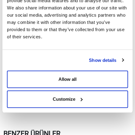
provide social media features and to analyse our traffic.
Sertifikalar
We also share information about your use of our site with
our social media, advertising and analytics partners who
may combine it with other information that you’ve
CE Belgeleri
provided to them or that they’ve collected from your use
of their services.
Garanti Dokümanları
144TN10 620-590Wp
Show details
Göster
İndir
Topcon N-Type Güneş
Panelleri
Allow all
Customize
BENZER ÜRÜNLER