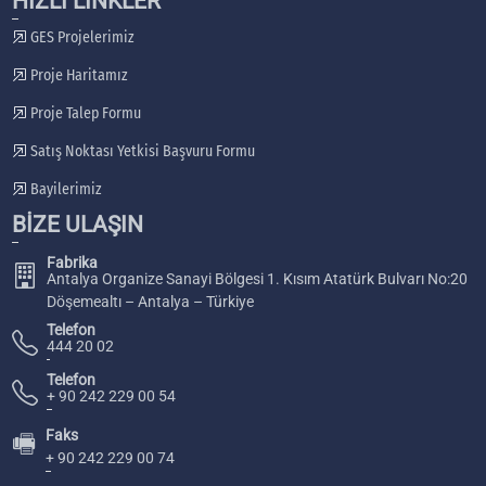
HIZLI LİNKLER
GES Projelerimiz
Proje Haritamız
Proje Talep Formu
Satış Noktası Yetkisi Başvuru Formu
Bayilerimiz
BİZE ULAŞIN
Fabrika
Antalya Organize Sanayi Bölgesi 1. Kısım Atatürk Bulvarı No:20
Döşemealtı – Antalya – Türkiye
Telefon
444 20 02
Telefon
+ 90 242 229 00 54
Faks
🖷
+ 90 242 229 00 74