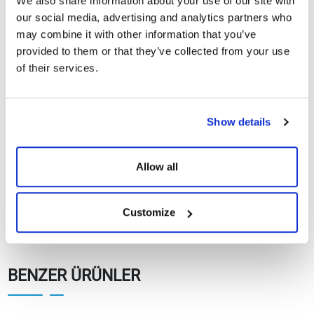
We also share information about your use of our site with
CE Belgeleri
our social media, advertising and analytics partners who
may combine it with other information that you’ve
Garanti Dokümanları
provided to them or that they’ve collected from your use
of their services.
108TNFB10 450-
420Wp Topcon N-Type
Göster
İndir
Black Series Güneş
Show details
Panelleri
Allow all
Customize
BENZER ÜRÜNLER