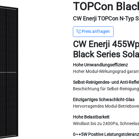
TOPCon Black
CW Enerji TOPCon N-Typ S
Preis anfragen
CW Enerji 455W
Black Series Sol
Hohe Umwandlungseffizienz
Hoher Modul-Wirkungsgrad garant
Selbst-Reinigendes- und Anti-Refle
Beschichtung für Selbst-Reinigun
Einzigartiges Schwachlicht-Glas
Hervorragendes Modul-Betriebsverh
Hohe Belastbarkeit
Windlast bis zu 2400Pa, Schneela
0~+5W Positive Leistungstoleranz