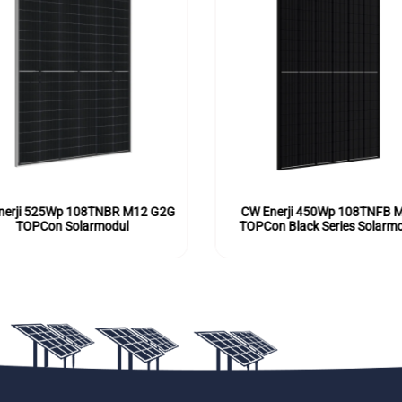
 Enerji 450Wp 108TNFB M10
CW Enerji 430 Wp 108TNB 
Con Black Series Solarmodul
TOPCon-Solarmodul