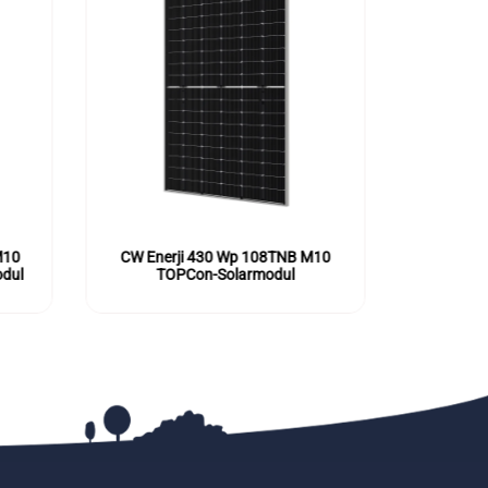
M10
CW Enerji 450Wp 108TNB M10
CW Enerj
TOPCon Solarmodul
To