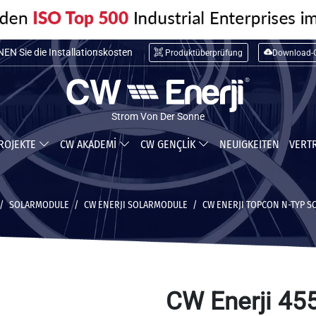
N Sie die Installationskosten
Produktüberprüfung
Download-C
N Sie, wie viel Sie sparen können
Strom Von Der Sonne
ROJEKTE
CW AKADEMİ
CW GENÇLİK
NEUIGKEITEN
VERT
SOLARMODULE
CW ENERJI SOLARMODULE
CW ENERJI TOPCON N-TYP 
CW Enerji 4