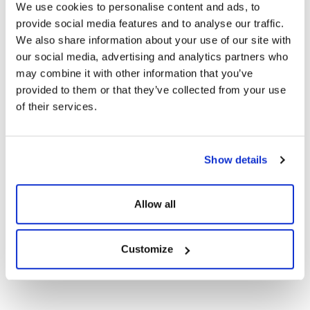
We use cookies to personalise content and ads, to
Zertifikate
provide social media features and to analyse our traffic.
We also share information about your use of our site with
CE-Dokumente
our social media, advertising and analytics partners who
may combine it with other information that you’ve
provided to them or that they’ve collected from your use
Garantiedokumente
of their services.
132TNB12
Show details
755-715Wp
Anzeigen
Herunterladen
Topcon N-
Typ Bifacial
Allow all
Solarmodule
Customize