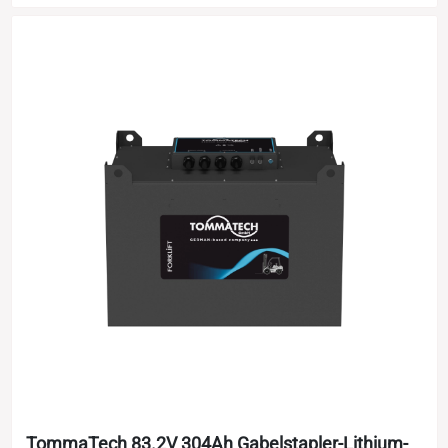
TommaTech 83.2V 304Ah Gabelstapler-Lithium-