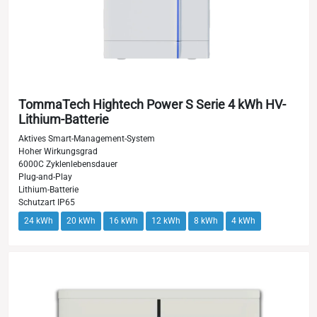
TommaTech Hightech Power S Serie 4 kWh HV-
Lithium-Batterie
Aktives Smart-Management-System
Hoher Wirkungsgrad
6000C Zyklenlebensdauer
Plug-and-Play
Lithium-Batterie
Schutzart IP65
24 kWh
20 kWh
16 kWh
12 kWh
8 kWh
4 kWh