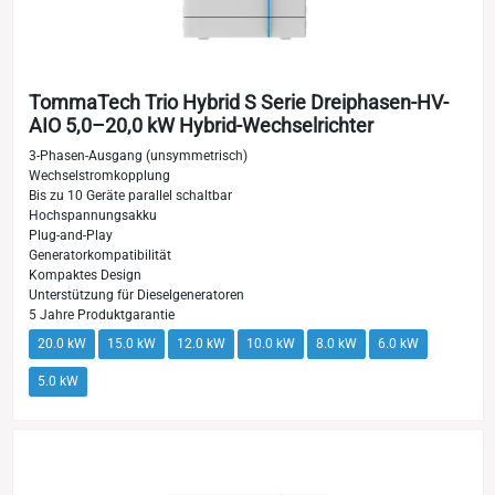
TommaTech Trio Hybrid S Serie Dreiphasen-HV-
AIO 5,0–20,0 kW Hybrid-Wechselrichter
3-Phasen-Ausgang (unsymmetrisch)
Wechselstromkopplung
Bis zu 10 Geräte parallel schaltbar
Hochspannungsakku
Plug-and-Play
Generatorkompatibilität
Kompaktes Design
Unterstützung für Dieselgeneratoren
5 Jahre Produktgarantie
20.0 kW
15.0 kW
12.0 kW
10.0 kW
8.0 kW
6.0 kW
5.0 kW