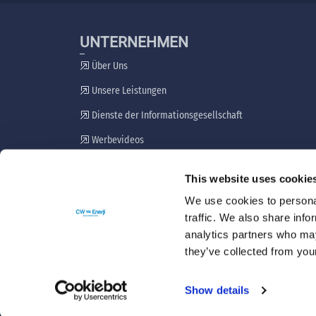
UNTERNEHMEN
Über Uns
Unsere Leistungen
Dienste der Informationsgesellschaft
Werbevideos
Plan zur Einbeziehung von Interessengruppen
This website uses cookie
Beschwerdemechanismus
We use cookies to personal
traffic. We also share info
analytics partners who may
they’ve collected from your
Show details
Copyright 2021 © CW-ENERJİ