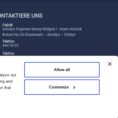
ONTAKTIERE UNS
Fabrik
Antalya Organize Sanayi Bölgesi 1. Kısım Atatürk
Bulvarı No:20 Döşemealtı – Antalya – Türkiye
Telefon
444 20 02
Telefon
+ 90 242 229 00 54
Fax
Allow all
+ 90 242 229 00 74
alyse our
ing and
Email
Customize
[email protected]
r that
sbedingungen
CW Enerji Datenschutz Bestimmungen