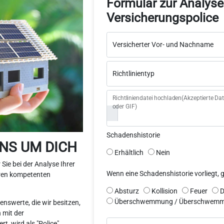
Formular zur Analyse
Versicherungspolice
Versicherter Vor- und Nachname
Richtlinientyp
Richtliniendatei hochladen(Akzeptierte Da
oder GIF)
Schadenshistorie
NS UM DICH
Erhältlich
Nein
Sie bei der Analyse Ihrer
Wenn eine Schadenshistorie vorliegt, g
eren kompetenten
Absturz
Kollision
Feuer
D
Überschwemmung / Überschwem
nswerte, die wir besitzen,
 mit der
t, wird als "Police"