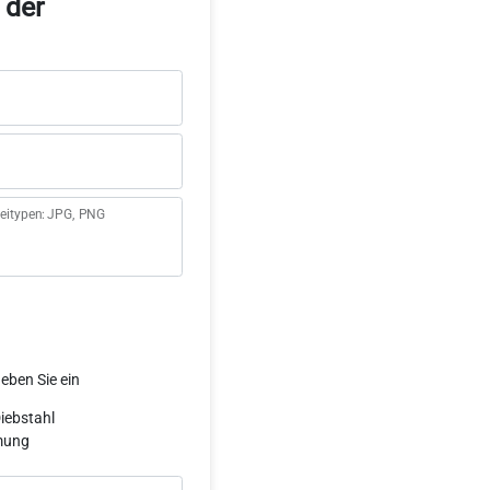
 der
teitypen: JPG, PNG
eben Sie ein
iebstahl
mung