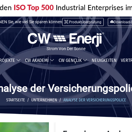
N Sie die Installationskosten
Produktüberprüfung
Download-C
N Sie, wie viel Sie sparen können
Strom Von Der Sonne
ROJEKTE
CW AKADEMİ
CW GENÇLİK
NEUIGKEITEN
VERT
nalyse der Versicherungspoli
STARTSEITE
UNTERNEHMEN
ANALYSE DER VERSICHERUNGSPOLICE