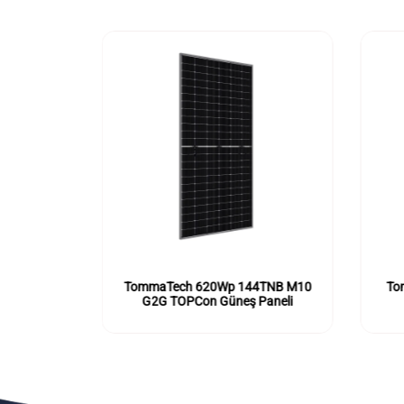
4TNB M10
TommaTech 620Wp 144TNB M10
To
eli
G2G TOPCon Güneş Paneli