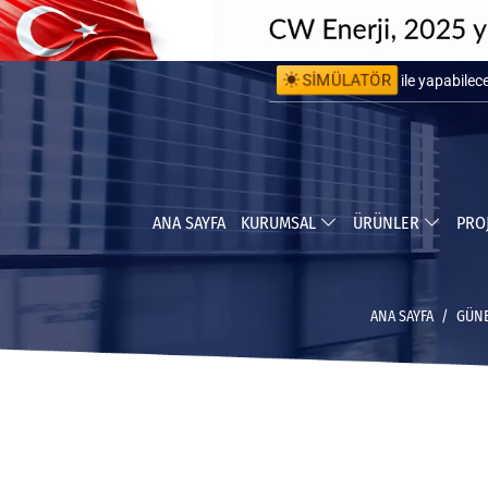
SİMÜLATÖR
ile kurulum 
ile yapabile
ANA SAYFA
KURUMSAL
ÜRÜNLER
PRO
ANA SAYFA
GÜNE