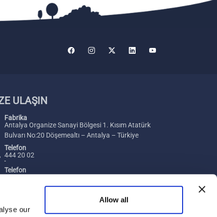
ZE ULAŞIN
Fabrika
Antalya Organize Sanayi Bölgesi 1. Kısım Atatürk
Bulvarı No:20 Döşemealtı – Antalya – Türkiye
Telefon
444 20 02
Telefon
+ 90 242 229 00 54
Faks
Allow all
+ 90 242 229 00 74
alyse our