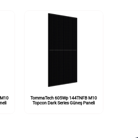
 M10
TommaTech 605Wp 144TNFB M10
TommaTe
neli
Topcon Dark Series Güneş Paneli
Topcon D