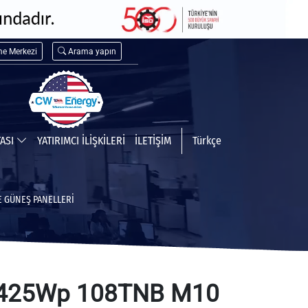
me Merkezi
Arama yapın
TASI
YATIRIMCI İLİŞKİLERİ
İLETİŞİM
Türkçe
 GÜNEŞ PANELLERI
425Wp 108TNB M10