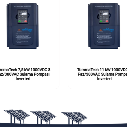
mmaTech 7,5 kW 1000VDC 3
TommaTech 11 kW 1000VDC
az/380VAC Sulama Pompası
Faz/380VAC Sulama Pompa
İnverteri
İnverteri