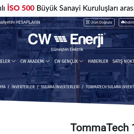
maliyetini HESAPLAYIN
Ürün Doğrula
İndir
ceğiniz tasarrufu HESAPLAYIN
Güneşten Elektrik
JELER
CW AKADEMİ
CW GENÇLİK
HABERLER
SATIŞ NOK
YFA
İNVERTERLER
SULAMA İNVERTERLERI
TOMMATECH SULAMA İNVERT
TommaTech 