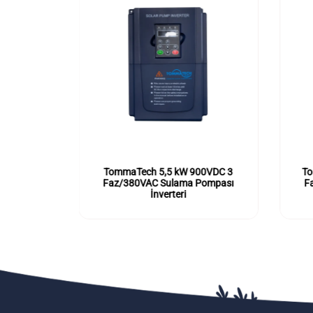
0VDC 3
TommaTech 5,5 kW 900VDC 3
To
Pompası
Faz/380VAC Sulama Pompası
F
İnverteri