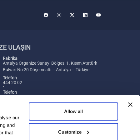
ZE ULAŞIN
Fabrika
Antalya Organize Sanayi Bölgesi 1. Kısım Atatürk
Bulvarı No:20 Döşemealtı – Antalya – Türkiye
Telefon
444 20 02
Telefon
+ 90 242 229 00 54
Faks
Allow all
+ 90 242 229 00 74
alyse our
ing and
E-posta
Merhaba, size nasıl yardımcı
Customize
[email protected]
r that
olabilirim?