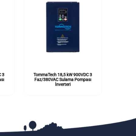
 3
TommaTech 18,5 kW 900VDC 3
Tomma
sı
Faz/380VAC Sulama Pompası
Faz/380
İnverteri
P