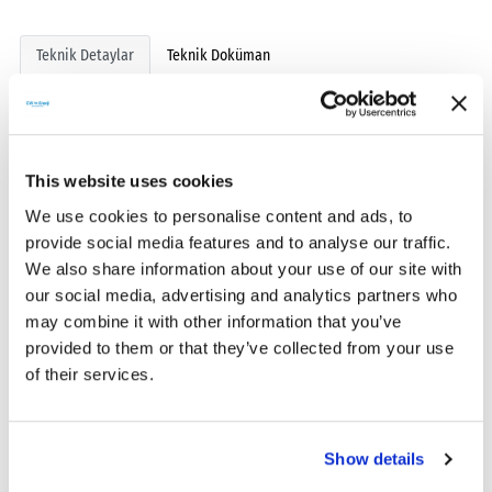
Teknik Detaylar
Teknik Doküman
Giriş Voltajı
Anma Gücü
3PH 380V
37
This website uses cookies
We use cookies to personalise content and ads, to
Nominal Giriş Akımı
Nominal Çıkış Akımı
provide social media features and to analyse our traffic.
80
75
We also share information about your use of our site with
our social media, advertising and analytics partners who
Uyumlu Motor
Faz
may combine it with other information that you’ve
30
3
provided to them or that they’ve collected from your use
of their services.
Show details
BENZER ÜRÜNLER