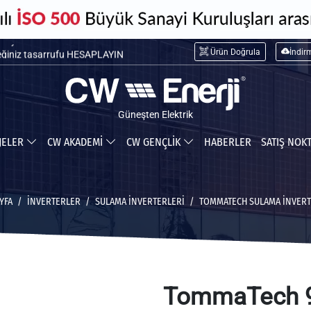
maliyetini HESAPLAYIN
Ürün Doğrula
İndir
ceğiniz tasarrufu HESAPLAYIN
Güneşten Elektrik
JELER
CW AKADEMİ
CW GENÇLİK
HABERLER
SATIŞ NOK
YFA
İNVERTERLER
SULAMA İNVERTERLERI
TOMMATECH SULAMA İNVERT
TommaTech 