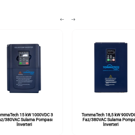
ommaTech 15 kW 1000VDC 3
TommaTech 18,5 kW 900VD
az/380VAC Sulama Pompası
Faz/380VAC Sulama Pompa
İnverteri
İnverteri