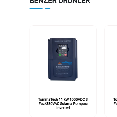
BENZER ÜRÜNLER
00VDC 3
TommaTech 11 kW 1000VDC 3
T
Pompası
Faz/380VAC Sulama Pompası
F
İnverteri