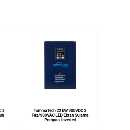
C 3
TommaTech 22 kW 900VDC 3
Tomma
sı
Faz/380VAC LED Ekran Sulama
Faz/38
Pompası İnverteri