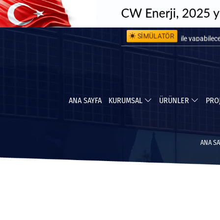
SİMÜLATÖR
ile kurulum 
ile yapabile
ANA SAYFA
KURUMSAL
ÜRÜNLER
PRO
ANA SA