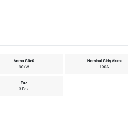
Anma Gücü
Nominal Giriş Akımı
90kW
190A
Faz
3 Faz