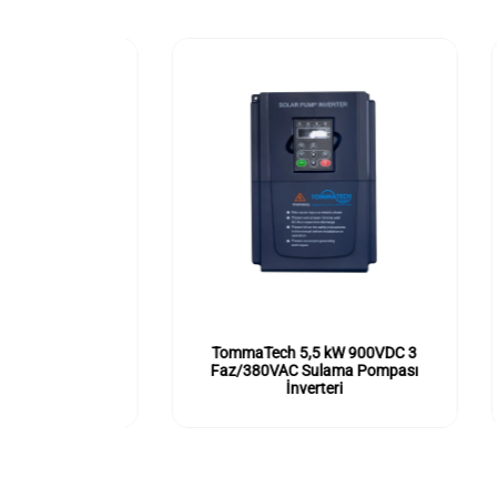
0VDC 3
TommaTech 5,5 kW 900VDC 3
To
Pompası
Faz/380VAC Sulama Pompası
F
İnverteri