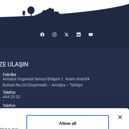
ZE ULAŞIN
Fabrika
Antalya Organize Sanayi Bölgesi 1. Kısım Atatürk
Bulvarı No:20 Döşemealtı – Antalya – Türkiye
Telefon
444 20 02
Telefon
+ 90 242 229 00 54
Faks
Allow all
+ 90 242 229 00 74