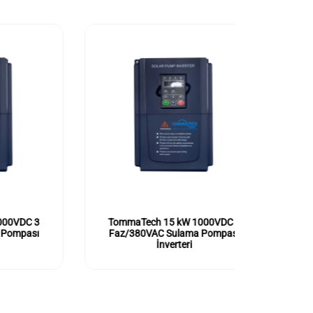
 3
TommaTech 15 kW 1000VDC 3
TommaT
sı
Faz/380VAC Sulama Pompası
Faz/38
İnverteri