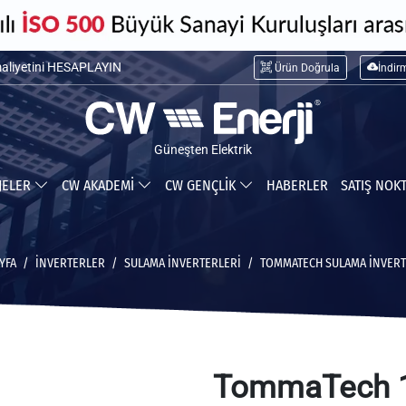
maliyetini HESAPLAYIN
Ürün Doğrula
İndir
ceğiniz tasarrufu HESAPLAYIN
Güneşten Elektrik
JELER
CW AKADEMİ
CW GENÇLİK
HABERLER
SATIŞ NOK
YFA
İNVERTERLER
SULAMA İNVERTERLERI
TOMMATECH SULAMA İNVERT
TommaTech 