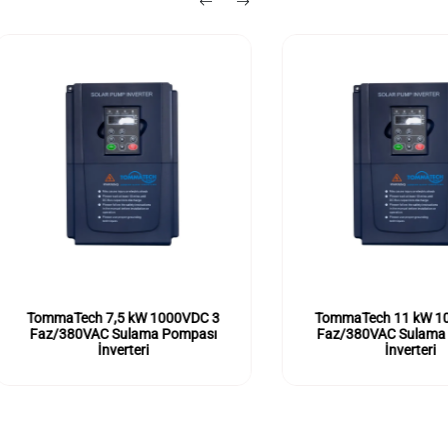
mmaTech 7,5 kW 1000VDC 3
TommaTech 11 kW 1000VDC
az/380VAC Sulama Pompası
Faz/380VAC Sulama Pompa
İnverteri
İnverteri