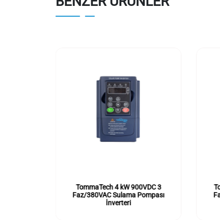
BENZER ÜRÜNLER
50VDC 1
TommaTech 4 kW 900VDC 3
T
Pompası
Faz/380VAC Sulama Pompası
F
İnverteri