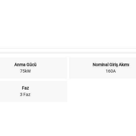
Anma Gücü
Nominal Giriş Akımı
75kW
160A
Faz
3 Faz