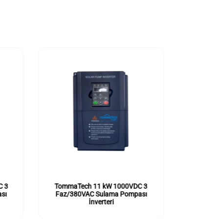
C 3
TommaTech 11 kW 1000VDC 3
TommaT
sı
Faz/380VAC Sulama Pompası
Faz/38
İnverteri