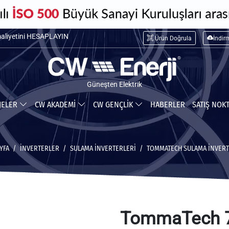
maliyetini HESAPLAYIN
Ürün Doğrula
İndir
ceğiniz tasarrufu HESAPLAYIN
Güneşten Elektrik
JELER
CW AKADEMİ
CW GENÇLİK
HABERLER
SATIŞ NOK
YFA
İNVERTERLER
SULAMA İNVERTERLERI
TOMMATECH SULAMA İNVERT
TommaTech 