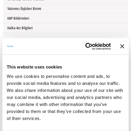
Yatırımcı İlişkileri Birimi
KAP Bildirimleri
Halka Arz Bilgileri
Şirket Politikaları
Kar Dağıtım Politikası
İncele
This website uses cookies
Ücretlendirme Politikası
İncele
We use cookies to personalise content and ads, to
provide social media features and to analyse our traffic.
Bilgilendirme Politikası
İncele
We also share information about your use of our site with
our social media, advertising and analytics partners who
Bağış ve Yardım Politikası
İncele
may combine it with other information that you’ve
provided to them or that they’ve collected from your use
Rüşvet ve Yolsuzlukla Mücadele Politikası
İncele
of their services.
Sürdürülebilirlik Politikası
İncele