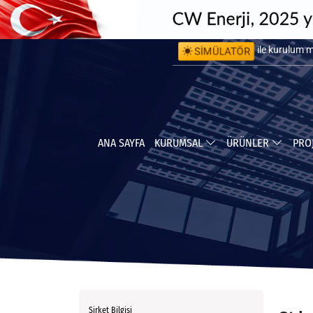
SİMÜLATÖR
ile kurulum 
ile yapabile
ANA SAYFA
KURUMSAL
ÜRÜNLER
PRO
Şirket Bilgisi