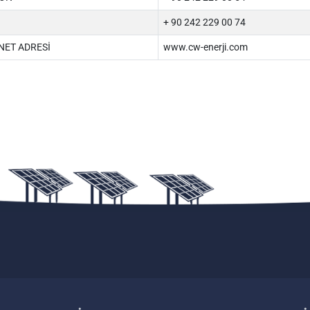
+ 90 242 229 00 74
NET ADRESİ
www.cw-enerji.com