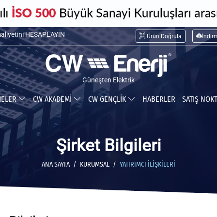
maliyetini HESAPLAYIN
Ürün Doğrula
İndir
ceğiniz tasarrufu HESAPLAYIN
Güneşten Elektrik
JELER
CW AKADEMİ
CW GENÇLİK
HABERLER
SATIŞ NOK
Şirket Bilgileri
ANA SAYFA
KURUMSAL
YATIRIMCI İLIŞKILERI