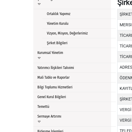
Şirke
Ortaklık Yapımız
ŞİRKE
Yönetim Kurulu
MERSI
Vizyon, Misyon, Değerlerimiz
TİCAR
Şirket Bilgileri
TİCAR
Kurumsal Yönetim
TİCAR
ADRE
Yatırımcı İlişkileri Takvimi
Mali Tablo ve Raporlar
ÖDENM
Bilgi Toplumu Hizmetleri
KAYIT
Genel Kurul Bilgileri
ŞİRKET
Temettü
VERGİ
Sermaye Artırımı
VERGİ
TELE
Birleşme İşlemleri