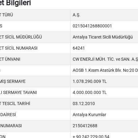
t Bilgileri
T TÜRÜ
A.Ş.
S
0215041268800001
ET SİCİL MÜDÜRLÜĞÜ
Antalya Ticaret Sicili Müdürlüğü
ET SİCİL NUMARASI
64241
ET ÜNVANI
CW ENERJİ MÜH. TİC. ve SAN. A.Ş
S
AOSB 1.Kısım Atatürk Blv. No:20
İŞ SERMAYE
1.078.290.009 TL
LI SERMAYE TAVANI
4.000.000.000 TL
 TESCİL TARİHİ
03.12.2010
 DAİRESİ
Antalya Kurumlar
 NUMARASI
2150412688
FON
+ 90 242 229 00 54