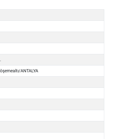
.
 Döşemealtı/ANTALYA