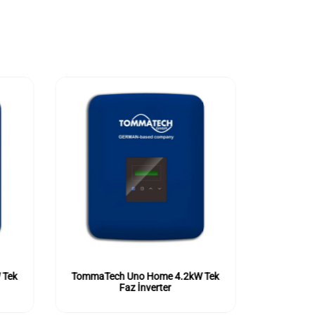
 Tek
TommaTech Uno Home 4.2kW Tek
TommaTe
Faz İnverter