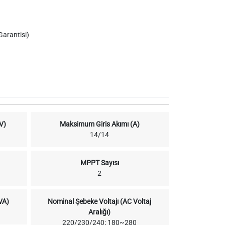
 Garantisi)
V)
Maksimum Giris Akımı (A)
14/14
MPPT Sayısı
2
VA)
Nominal Şebeke Voltajı (AC Voltaj
Aralığı)
220/230/240; 180~280