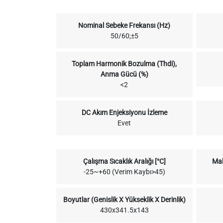
Nominal Sebeke Frekansı (Hz)
50/60;±5
Toplam Harmonik Bozulma (Thdi),
Anma Gücü (%)
<2
DC Akım Enjeksiyonu İzleme
Evet
Çalışma Sıcaklık Aralığı [°C]
Mak
-25~+60 (Verim Kaybı>45)
Boyutlar (Genislik X Yükseklik X Derinlik)
430x341.5x143