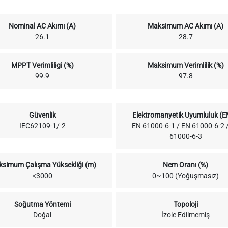
Nominal AC Akımı (A)
Maksimum AC Akımı (A)
26.1
28.7
MPPT Verimliligi (%)
Maksimum Verimlilik (%)
99.9
97.8
Güvenlik
Elektromanyetik Uyumluluk (
IEC62109-1/-2
EN 61000-6-1 / EN 61000-6-2 
61000-6-3
simum Çalışma Yüksekliği (m)
Nem Oranı (%)
<3000
0~100 (Yoğuşmasız)
Soğutma Yöntemi
Topoloji
Doğal
İzole Edilmemiş