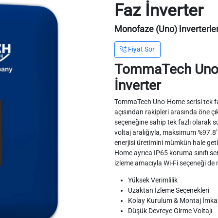
Faz İnverter
Monofaze (Uno) İnverterle
Fiyat Sor
TommaTech Uno 
İnverter
TommaTech Uno-Home serisi tek fazlı i
açısından rakipleri arasında öne ç
seçeneğine sahip tek fazlı olarak
voltaj aralığıyla, maksimum %97.8’
enerjisi üretimini mümkün hale get
Home ayrıca IP65 koruma sınıfı sert
izleme amacıyla Wi-Fi seçeneği de 
Yüksek Verimlilik
Uzaktan İzleme Seçenekleri
Kolay Kurulum & Montaj İmka
Düşük Devreye Girme Voltajı