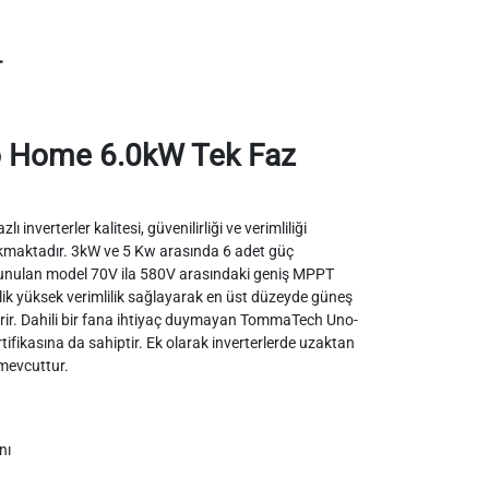
r
Home 6.0kW Tek Faz
nverterler kalitesi, güvenilirliği ve verimliliği
ıkmaktadır. 3kW ve 5 Kw arasında 6 adet güç
 sunulan model 70V ila 580V arasındaki geniş MPPT
lik yüksek verimlilik sağlayarak en üst düzeyde güneş
irir. Dahili bir fana ihtiyaç duymayan TommaTech Uno-
ifikasına da sahiptir. Ek olarak inverterlerde uzaktan
mevcuttur.
nı