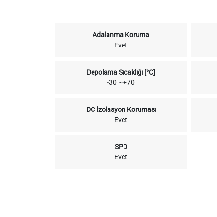
Adalanma Koruma
Evet
Depolama Sıcaklığı [°C]
-30 ~+70
DC İzolasyon Koruması
Evet
SPD
Evet