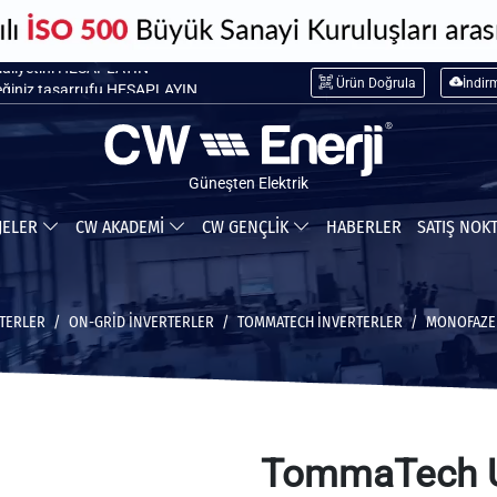
maliyetini HESAPLAYIN
Ürün Doğrula
İndir
ceğiniz tasarrufu HESAPLAYIN
Güneşten Elektrik
JELER
CW AKADEMİ
CW GENÇLİK
HABERLER
SATIŞ NOK
TERLER
ON-GRID İNVERTERLER
TOMMATECH İNVERTERLER
MONOFAZE 
TommaTech U