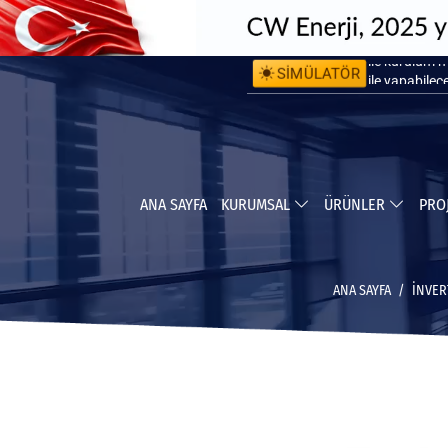
SİMÜLATÖR
ile kurulum 
ile yapabile
ANA SAYFA
KURUMSAL
ÜRÜNLER
PRO
ANA SAYFA
İNVER