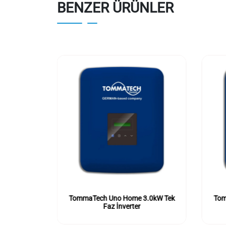
BENZER ÜRÜNLER
kW Tek Faz
TommaTech Uno Home 3.0kW Tek
Tom
Faz İnverter