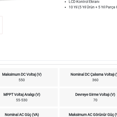
LCD Kontrol Ekranı
10 Yıl (5 Yıl Ürün + 5 Yıl Parça
Maksimum DC Voltaj (V)
Nominal DC Çalısma Voltajı (
550
360
MPPT Voltaj Aralıgı (V)
Devreye Girme Voltajı (V)
55-530
70
Nominal AC Güç (VA)
Maksimum AC Görünür Güç (