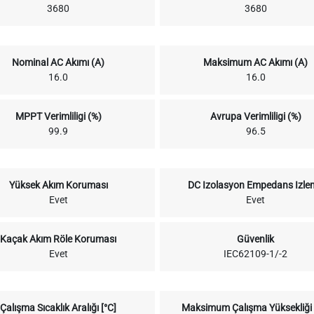
3680
3680
Nominal AC Akımı (A)
Maksimum AC Akımı (A)
16.0
16.0
MPPT Verimliligi (%)
Avrupa Verimliligi (%)
99.9
96.5
Yüksek Akım Koruması
DC Izolasyon Empedans Izle
Evet
Evet
Kaçak Akım Röle Koruması
Güvenlik
Evet
IEC62109-1/-2
Çalışma Sıcaklık Aralığı [°C]
Maksimum Çalışma Yüksekliği