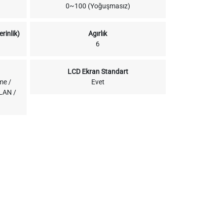
0~100 (Yoğuşmasız)
rinlik)
Agırlık
6
LCD Ekran Standart
me /
Evet
 LAN /