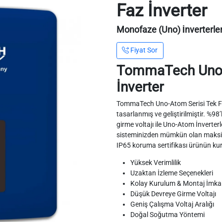
Faz İnverter
Monofaze (Uno) İnverterle
Fiyat Sor
TommaTech Uno 
İnverter
TommaTech Uno-Atom Serisi Tek Faz D
tasarlanmış ve geliştirilmiştir. %9
girme voltajı ile Uno-Atom İnverter
sisteminizden mümkün olan maksimu
IP65 koruma sertifikası ürünün kur
Yüksek Verimlilik
Uzaktan İzleme Seçenekleri
Kolay Kurulum & Montaj İmka
Düşük Devreye Girme Voltajı
Geniş Çalışma Voltaj Aralığı
Doğal Soğutma Yöntemi