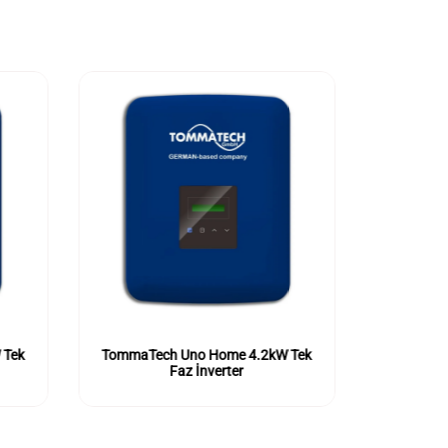
 Tek
TommaTech Uno Home 4.2kW Tek
TommaTe
Faz İnverter