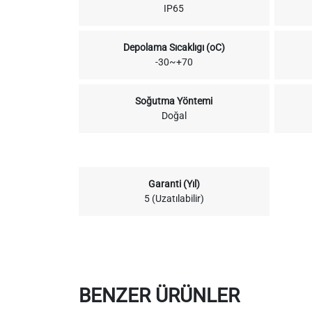
IP65
Depolama Sıcaklıgı (oC)
-30~+70
Soğutma Yöntemi
Doğal
Garanti (Yıl)
5 (Uzatılabilir)
BENZER ÜRÜNLER