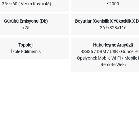
-25~+60 ( Verim Kaybı 45)
≤2000
Gürültü Emisyonu (Db)
Boyutlar (Genislik X Yükseklik X De
<25
267x328x116
Topoloji
Haberleşme Arayüzü
İzole Edilmemiş
RS485 / DRM / USB - Güncelle
Opsiyonel: Mobile Wi-Fi / Mobile
Remote Wi-Fi