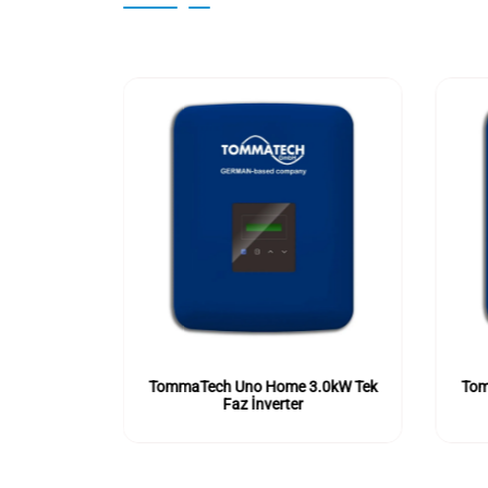
kW Tek Faz
TommaTech Uno Home 3.0kW Tek
Tom
Faz İnverter