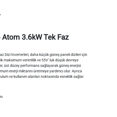
r
Atom 3.6kW Tek Faz
izi İnverterleri, daha küçük güneş paneli dizileri için
8’lik maksimum verimlilik ve 55V’ luk düşük devreye
ler, üst düzey performans sağlayarak güneş enerjisi
m enerji miktarını üretmeye yardımcı olur. Ayrıca
ulum ve kullanım alanları noktasında esneklik sağlar.
nı