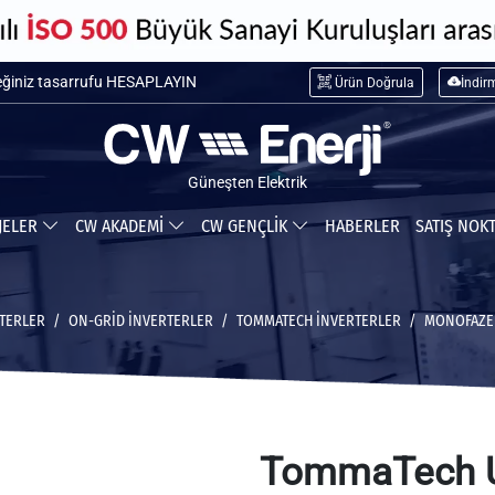
maliyetini HESAPLAYIN
Ürün Doğrula
İndir
ceğiniz tasarrufu HESAPLAYIN
Güneşten Elektrik
JELER
CW AKADEMİ
CW GENÇLİK
HABERLER
SATIŞ NOK
TERLER
ON-GRID İNVERTERLER
TOMMATECH İNVERTERLER
MONOFAZE 
TommaTech U