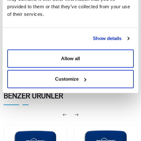
provided to them or that they’ve collected from your use
of their services.
TommaTech 1.0-
Göster
İndir
4.0kW Uno Atom N Serisi
On Grid İnverter
Show details
Allow all
Customize
BENZER ÜRÜNLER