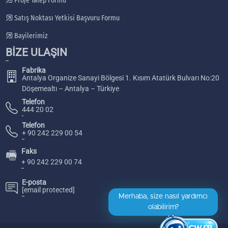
Proje Talep Formu
Satış Noktası Yetkisi Başvuru Formu
Bayilerimiz
BİZE ULAŞIN
Fabrika
Antalya Organize Sanayi Bölgesi 1. Kısım Atatürk Bulvarı No:20
Döşemealtı – Antalya – Türkiye
Telefon
444 20 02
Telefon
+ 90 242 229 00 54
Faks
🖷
+ 90 242 229 00 74
E-posta
[email protected]
Merhaba, size nasıl yardımcı
olabilirim?