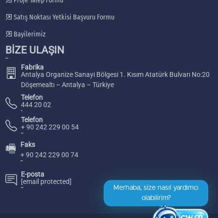
Proje Talep Formu
Satış Noktası Yetkisi Başvuru Formu
Bayilerimiz
BİZE ULAŞIN
Fabrika
Antalya Organize Sanayi Bölgesi 1. Kısım Atatürk Bulvarı No:20
Döşemealtı – Antalya – Türkiye
Telefon
444 20 02
Telefon
+ 90 242 229 00 54
Faks
🖷
+ 90 242 229 00 74
E-posta
[email protected]
Merhaba, size nasıl yardımcı
olabilirim?