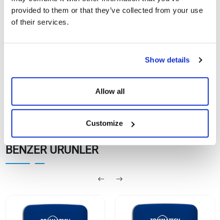
provided to them or that they’ve collected from your use
of their services.
TommaTech 1.0-
Göster
İndir
4.0kW Uno Atom N Serisi
On Grid İnverter
Show details
Allow all
Customize
BENZER ÜRÜNLER