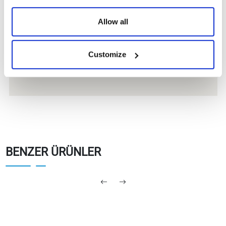
Kullanım Kılavuzları
Allow all
TommaTech Solar
Göster
İndir
Bank
Customize
BENZER ÜRÜNLER