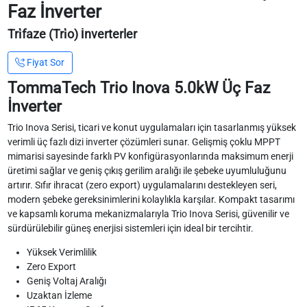
Faz İnverter
Tri̇faze (Tri̇o) İnverterler
Fiyat Sor
TommaTech Trio Inova 5.0kW Üç Faz
İnverter
Trio Inova Serisi, ticari ve konut uygulamaları için tasarlanmış yüksek
verimli üç fazlı dizi inverter çözümleri sunar. Gelişmiş çoklu MPPT
mimarisi sayesinde farklı PV konfigürasyonlarında maksimum enerji
üretimi sağlar ve geniş çıkış gerilim aralığı ile şebeke uyumluluğunu
artırır. Sıfır ihracat (zero export) uygulamalarını destekleyen seri,
modern şebeke gereksinimlerini kolaylıkla karşılar. Kompakt tasarımı
ve kapsamlı koruma mekanizmalarıyla Trio Inova Serisi, güvenilir ve
sürdürülebilir güneş enerjisi sistemleri için ideal bir tercihtir.
Yüksek Verimlilik
Zero Export
Geniş Voltaj Aralığı
Uzaktan İzleme