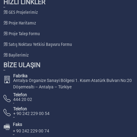
HIZLI LİNKLER
GES Projelerimiz
Proje Haritamız
Proje Talep Formu
Satış Noktası Yetkisi Başvuru Formu
Bayilerimiz
BİZE ULAŞIN
Fabrika
Antalya Organize Sanayi Bölgesi 1. Kısım Atatürk Bulvarı No:20
Döşemealtı – Antalya – Türkiye
Telefon
444 20 02
Telefon
+ 90 242 229 00 54
Faks
🖷
+ 90 242 229 00 74