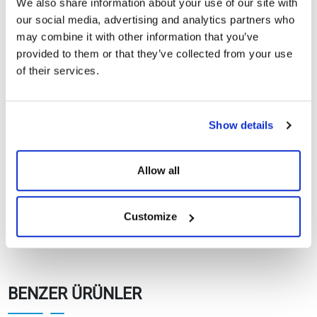
We also share information about your use of our site with
our social media, advertising and analytics partners who
Garanti Dokümanları
may combine it with other information that you’ve
provided to them or that they’ve collected from your use
of their services.
Kullanım Kılavuzları
TommaTech 3.0-
Show details
Göster
İndir
15.0kW Trio Inova Serisi
On Grid İnverter
Allow all
Customize
BENZER ÜRÜNLER