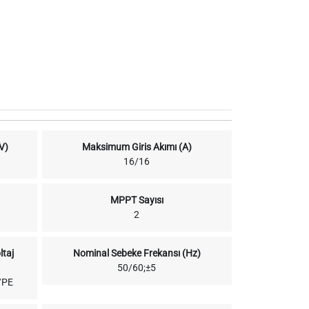
V)
Maksimum Giris Akımı (A)
16/16
MPPT Sayısı
2
ltaj
Nominal Sebeke Frekansı (Hz)
50/60;±5
/PE