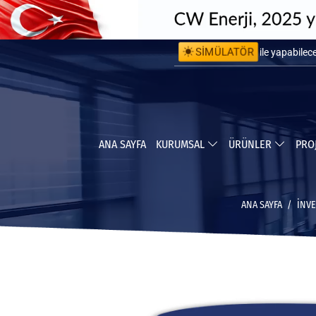
SİMÜLATÖR
ile kurulum 
ile yapabile
ANA SAYFA
KURUMSAL
ÜRÜNLER
PRO
ANA SAYFA
İNV