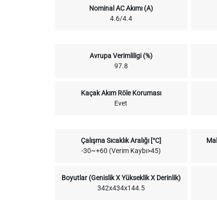
Nominal AC Akımı (A)
4.6/4.4
Avrupa Verimliligi (%)
97.8
Kaçak Akım Röle Koruması
Evet
Çalışma Sıcaklık Aralığı [°C]
Mak
-30~+60 (Verim Kaybı>45)
Boyutlar (Genislik X Yükseklik X Derinlik)
342x434x144.5