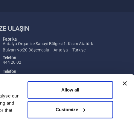
ZE ULAŞIN
Fabrika
Antalya Organize Sanayi Bölgesi 1. Kısım Atatürk
Bulvarı No:20 Döşemealtı – Antalya – Türkiye
Telefon
444 20 02
Telefon
+ 90 242 229 00 54
Faks
Allow all
+ 90 242 229 00 74
alyse our
ing and
E-posta
Merhaba, size nasıl yardımcı
Customize
[email protected]
r that
olabilirim?