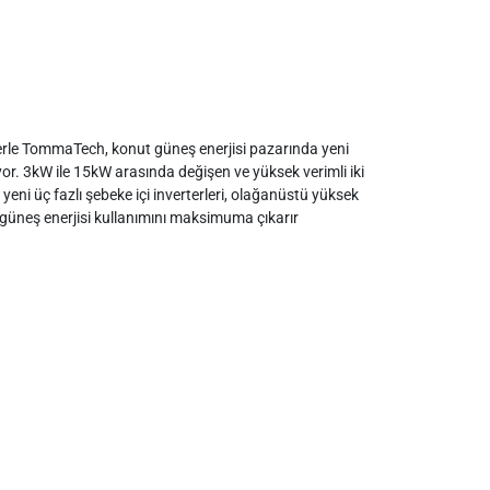
rlerle TommaTech, konut güneş enerjisi pazarında yeni
or. 3kW ile 15kW arasında değişen ve yüksek verimli iki
ni üç fazlı şebeke içi inverterleri, olağanüstü yüksek
 güneş enerjisi kullanımını maksimuma çıkarır