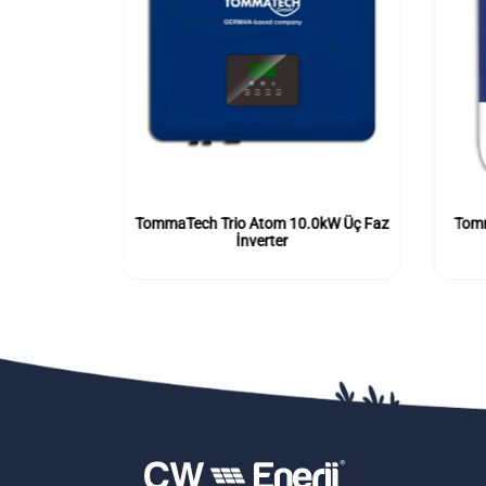
0kW Üç Faz
TommaTech Trio Atom 10.0kW Üç Faz
Tomm
İnverter