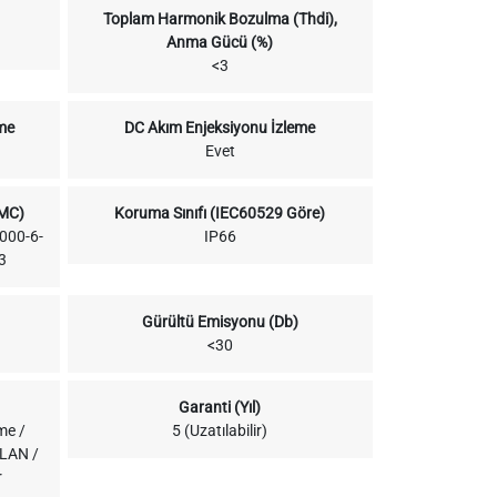
Toplam Harmonik Bozulma (Thdi),
Anma Gücü (%)
<3
me
DC Akım Enjeksiyonu İzleme
Evet
EMC)
Koruma Sınıfı (IEC60529 Göre)
000-6-
IP66
3
Gürültü Emisyonu (Db)
<30
Garanti (Yıl)
me /
5 (Uzatılabilir)
 LAN /
r