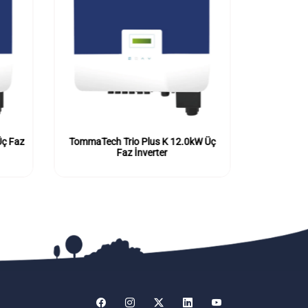
Üç Faz
TommaTech Trio Plus K 12.0kW Üç
TommaTec
Faz İnverter