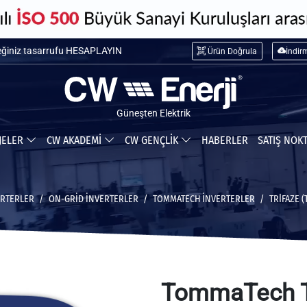
maliyetini HESAPLAYIN
Ürün Doğrula
İndir
ceğiniz tasarrufu HESAPLAYIN
Güneşten Elektrik
JELER
CW AKADEMİ
CW GENÇLİK
HABERLER
SATIŞ NOK
ERTERLER
ON-GRID İNVERTERLER
TOMMATECH İNVERTERLER
TRİFAZE 
TommaTech T