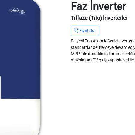
Faz İnverter
Tri̇faze (Tri̇o) İnverterler
Fiyat Sor
En yeni Trio Atom K Serisi inverte
standartlar belirlemeye devam ediy
MPPT ile donatılmış TommaTech'in ye
maksimum PV giriş kapasiteleri ile