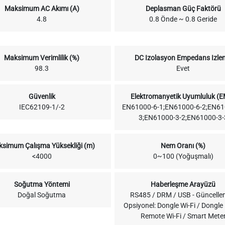
Maksimum AC Akımı (A)
Deplasman Güç Faktörü
4.8
0.8 Önde ~ 0.8 Geride
Maksimum Verimlilik (%)
DC Izolasyon Empedans Izle
98.3
Evet
Güvenlik
Elektromanyetik Uyumluluk (
IEC62109-1/-2
EN61000-6-1;EN61000-6-2;EN61
3;EN61000-3-2;EN61000-3-
simum Çalışma Yüksekliği (m)
Nem Oranı (%)
<4000
0~100 (Yoğuşmalı)
Soğutma Yöntemi
Haberleşme Arayüzü
Doğal Soğutma
RS485 / DRM / USB - Güncelle
Opsiyonel: Dongle Wi-Fi / Dongle
Remote Wi-Fi / Smart Mete