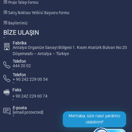
Proje Talep Formu
Satış Noktası Yetkisi Başvuru Formu
Bayilerimiz
BİZE ULAŞIN
Fabrika
Antalya Organize Sanayi Bölgesi 1. Kısım Atatürk Bulvarı No:20
Döşemealtı – Antalya – Türkiye
Telefon
444 20 02
Telefon
+ 90 242 229 00 54
Faks
🖷
+ 90 242 229 00 74
E-posta
[email protected]
Merhaba, size nasıl yardımcı
olabilirim?