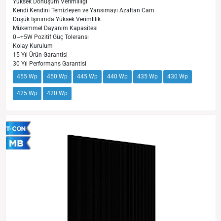
Yüksek Dönüşüm Verimliliği
Kendi Kendini Temizleyen ve Yansımayı Azaltan Cam
Düşük Işınımda Yüksek Verimlilik
Mükemmel Dayanım Kapasitesi
0~+5W Pozitif Güç Toleransı
Kolay Kurulum
15 Yıl Ürün Garantisi
30 Yıl Performans Garantisi
455 Wp
450 Wp
445 Wp
440 Wp
435 Wp
430 Wp
425 Wp
420 Wp