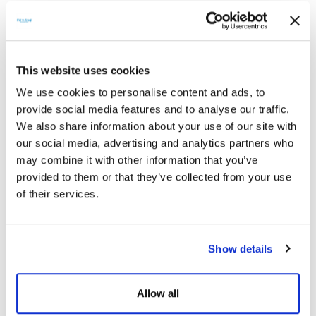
Kadın istihdamının artması adına şirket olarak sorumluluk
almaya devam ettiklerini ifade eden Sarvan, fabrikalarında
çalışan personelin %42’sinin kadın olduğunu kaydetti.
Sarvan, kadınların eğitimden sanata, bilimden siyasete kadar
This website uses cookies
yaşamın her alanında güçlenmesinin büyük önem taşıdığına
We use cookies to personalise content and ads, to
dikkat çekerek, “Firmamız Kadına Yönelik Şiddetle Mücadele İl
Eylem Planı kapsamında 2023 yılında belirlenen Kadın Dostu
provide social media features and to analyse our traffic.
İşletmelerden biri olarak %42 kadın personel istihdam oranıyla
We also share information about your use of our site with
büyük başarı gösterdi. Kadın istihdamına sağladığımız katkı ve
our social media, advertising and analytics partners who
desteklerden dolayı Antalya İş-Kur'dan ödüle aldık. Böylesine
may combine it with other information that you’ve
önemli bir ödül aldığımız için mutlu ve gururluyuz” dedi.
provided to them or that they’ve collected from your use
Kadınlarımızın her koşulda
yanında olmaya devam edeceğiz
of their services.
Kadın istihdamının daha da artırılması ve kadınların ekonomik
olarak özgürlüklerine kavuşması adına her türlü çalışmaya tam
destek verdiklerini dile getiren Sarvan, şöyle devam etti:
Show details
“Kadınların daha da güçlendirilmesi için hep birlikte el ele
vermeliyiz. CW Enerji olarak, bu konuda elimizden gelen her
türlü desteği sağlıyoruz.
Her alanda fırsat eşitliğini sağlamak
Allow all
şirket politikalarımız arasında önemli bir yerde bulunuyor.