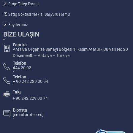
Proje Talep Formu
Satış Noktası Yetkisi Başvuru Formu
Bayilerimiz
BİZE ULAŞIN
Fabrika
Antalya Organize Sanayi Bölgesi 1. Kısım Atatürk Bulvarı No:20
Döşemealtı – Antalya – Türkiye
Telefon
444 20 02
Telefon
+ 90 242 229 00 54
Faks
🖷
+ 90 242 229 00 74
E-posta
[email protected]