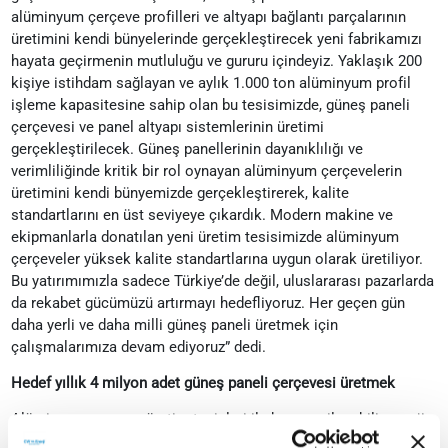
alüminyum çerçeve profilleri ve altyapı bağlantı parçalarının
üretimini kendi bünyelerinde gerçekleştirecek yeni fabrikamızı
hayata geçirmenin mutluluğu ve gururu içindeyiz. Yaklaşık 200
kişiye istihdam sağlayan ve aylık 1.000 ton alüminyum profil
işleme kapasitesine sahip olan bu tesisimizde, güneş paneli
çerçevesi ve panel altyapı sistemlerinin üretimi
gerçekleştirilecek. Güneş panellerinin dayanıklılığı ve
verimliliğinde kritik bir rol oynayan alüminyum çerçevelerin
üretimini kendi bünyemizde gerçekleştirerek, kalite
standartlarını en üst seviyeye çıkardık. Modern makine ve
ekipmanlarla donatılan yeni üretim tesisimizde alüminyum
çerçeveler yüksek kalite standartlarına uygun olarak üretiliyor.
Bu yatırımımızla sadece Türkiye’de değil, uluslararası pazarlarda
da rekabet gücümüzü artırmayı hedefliyoruz. Her geçen gün
daha yerli ve daha milli güneş paneli üretmek için
çalışmalarımıza devam ediyoruz” dedi.
Hedef yıllık 4 milyon adet güneş paneli çerçevesi üretmek
Alüminyum çerçeve üretim tesisleri ile hem yenilenebilir enerji
sektörüne hem de ülke ekonomisine katkı sağladıklarını ifade