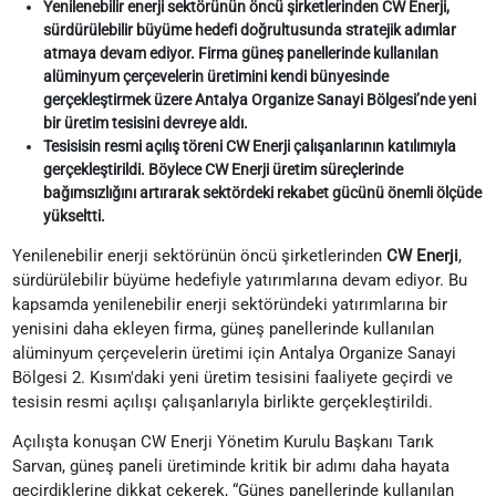
Yenilenebilir enerji sektörünün öncü şirketlerinden CW Enerji,
sürdürülebilir büyüme hedefi doğrultusunda stratejik adımlar
atmaya devam ediyor. Firma güneş panellerinde kullanılan
alüminyum çerçevelerin üretimini kendi bünyesinde
gerçekleştirmek üzere Antalya Organize Sanayi Bölgesi’nde yeni
bir üretim tesisini devreye aldı.
Tesisisin resmi açılış töreni CW Enerji çalışanlarının katılımıyla
gerçekleştirildi. Böylece CW Enerji üretim süreçlerinde
bağımsızlığını artırarak sektördeki rekabet gücünü önemli ölçüde
yükseltti.
Yenilenebilir enerji sektörünün öncü şirketlerinden
CW Enerji
,
sürdürülebilir büyüme hedefiyle yatırımlarına devam ediyor. Bu
kapsamda yenilenebilir enerji sektöründeki yatırımlarına bir
yenisini daha ekleyen firma, güneş panellerinde kullanılan
alüminyum çerçevelerin üretimi için Antalya Organize Sanayi
Bölgesi 2. Kısım'daki yeni üretim tesisini faaliyete geçirdi ve
tesisin resmi açılışı çalışanlarıyla birlikte gerçekleştirildi.
Açılışta konuşan CW Enerji Yönetim Kurulu Başkanı Tarık
Sarvan, güneş paneli üretiminde kritik bir adımı daha hayata
geçirdiklerine dikkat çekerek, “Güneş panellerinde kullanılan