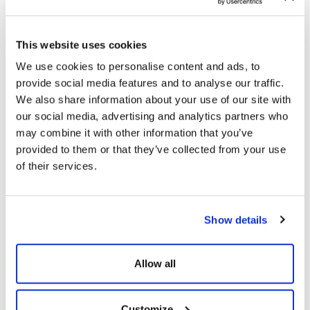
eden Sarvan, CW Alüminyum’un 6 inch pres ve 8 inch pres
ekstrüzyon makineleri ile yıllık 12.000 ton alüminyum profil
üretim kapasitesine sahip olduğunu kaydetti. Sarvan, “Bu tesis
This website uses cookies
güneş panellerimizin kalitesini artırmak, üretimde daha yüksek
We use cookies to personalise content and ads, to
yerlilik oranına ulaşmak ve bağımsızlığımızı sağlamak amacıyla
provide social media features and to analyse our traffic.
kuruldu. Artık kendi çerçevelerimizi, montaj aparatlarımızı ve
We also share information about your use of our site with
diğer alüminyum bileşenlerimizi kendimiz üretiyoruz. Güneş
our social media, advertising and analytics partners who
panellerimizin çerçeveleri, tutucu klempleri, montaj aparatları,
kiremit ve trapez çatılar için altyapı malzemeleri bu tesiste
may combine it with other information that you’ve
üretiliyor. Böylece güneş enerji santrallerine eksiksiz ve entegre
provided to them or that they’ve collected from your use
bir ürün sunacağız. Tam otomasyon sistemine sahip üretim
of their services.
hattımız var ve ürünlerimiz fabrikaya girdiği noktadan
paketlenene kadar insan eli değmeden işleniyor. Bu kalite ve
verimlilik açısından büyük bir adım. Bu yatırımımız; yenilenebilir
Show details
enerji sektörünün gelişimine katkı sağlamayı, yerli üretim
gücümüzü artırmayı ve ülke ekonomimize değer katmayı
hedeflemektedir. Yeni fabrikamızın, CW Enerji ailesine,
Allow all
Antalya’mıza, ülkemize ve yenilenebilir enerji sektörüne hayırlı
olmasını temenni ediyoruz” diye konuştu.
CW Enerji’nin ihtiyacının önemli bir bölümünü karşılayacak olan
Customize