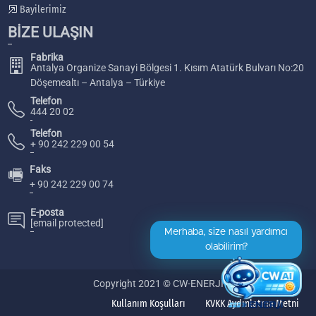
Bayilerimiz
BİZE ULAŞIN
Fabrika
Antalya Organize Sanayi Bölgesi 1. Kısım Atatürk Bulvarı No:20
Döşemealtı – Antalya – Türkiye
Telefon
444 20 02
Telefon
+ 90 242 229 00 54
Faks
🖷
+ 90 242 229 00 74
E-posta
[email protected]
Merhaba, size nasıl yardımcı
olabilirim?
Copyright 2021 © CW-ENERJİ
Kullanım Koşulları
KVKK Aydınlatma Metni