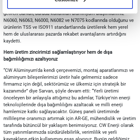
tesisin, yıllık 4 milyon adet çerçeve üretmeyi hedeflediğini dile
getiren Sarvan, burada kullanılan alüminyum alaşımlarımız
N6060, N6063, N6000, N6082 ve N7075 kodlarında olduğunu ve
ürünlerin TSS ve ISO911 standartlarında üretilerek hem yerel
hem de uluslararası pazarda rekabet avantajlarını artırdığını
kaydetti.
Hem üretim zincirimizi sağlamlaştırıyor hem de dışa
bağımlılığımızı azaltıyoruz
“CW Alüminyum’da kendi çerçevemizi, montaj aparatlarımızı ve
alüminyum bileşenlerimizi üretir hale gelmemiz sadece
firmamız için değil, sektörümüz ve ülkemiz için stratejik bir
kazanımdır” diye Sarvan, şöyle devam etti: “Yerli üretimi
önceleyen bir anlayışla attığımız bu adımlar, Türkiye'nin enerji
teknolojilerinde dışa bağımlılığını azaltacak ve milli enerji
hamlemize katkı sağlayacaktır. Güneş paneli üretiminde
millileşme oranımızı artırmak için AR-GE, mühendislik ve üretim
tarafında bütüncül bir yaklaşım benimsiyoruz. CW Enerji olarak
tüm yatırımlarımızda sürdürülebilirlik, verimlilik ve yerli
kaynakların etkin kullanımını esas alıyoruz. Bugün geldiğimiz