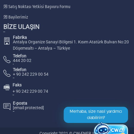
Satış Noktası Yetkisi Başvuru Formu
Bayilerimiz
BİZE ULAŞIN
Fabrika
Antalya Organize Sanayi Bölgesi 1. Kısım Atatürk Bulvarı No:20
Döşemealtı – Antalya – Türkiye
Telefon
444 20 02
Telefon
+ 90 242 229 00 54
Faks
🖷
+ 90 242 229 00 74
E-posta
[email protected]
Merhaba, size nasıl yardımcı
olabilirim?
Copyright 2021 © CW-ENERJİ