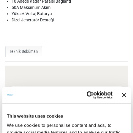
10 Adede Kadar Paralel Bağlantı
50A Maksimum Akım
Yüksek Voltaj Batarya
Dizel Jeneratör Desteği
Teknik Doküman
Teknik Dokümanlar
Sertifikalar
This website uses cookies
We use cookies to personalise content and ads, to
provide social media features and to analyse our traffic.