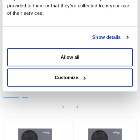
provided to them or that they’ve collected from your use
TommaTech 16-20-
of their services.
Göster
İndir
26kW Trifaze Titan Serisi
Isı Pompaları
Show details
Allow all
Customize
BENZER ÜRÜNLER