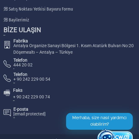
Satış Noktası Yetkisi Başvuru Formu
Bayilerimiz
BİZE ULAŞIN
Fabrika
Antalya Organize Sanayi Bölgesi 1. Kısım Atatürk Bulvarı No:20
Döşemealtı – Antalya – Türkiye
Telefon
444 20 02
Telefon
+ 90 242 229 00 54
Faks
🖷
+ 90 242 229 00 74
E-posta
[email protected]
Merhaba, size nasıl yardımcı
olabilirim?