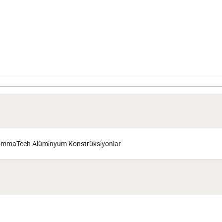
mmaTech Alümi̇nyum Konstrüksi̇yonlar