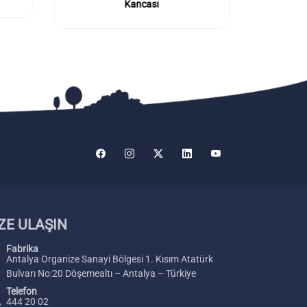
Kancası
(40x
ZE ULAŞIN
Fabrika
Antalya Organize Sanayi Bölgesi 1. Kısım Atatürk
Bulvarı No:20 Döşemealtı – Antalya – Türkiye
Telefon
444 20 02