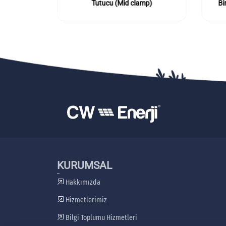
lamp)
Tutucu (Mid clamp)
Bi
KURUMSAL
Hakkımızda
Hizmetlerimiz
Bilgi Toplumu Hizmetleri