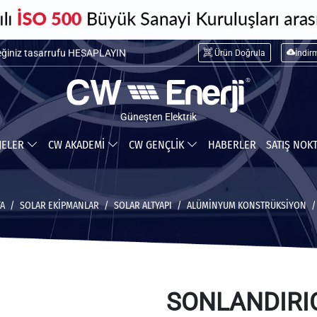
maliyetini HESAPLAYIN
Ürün Doğrula
İndir
ceğiniz tasarrufu HESAPLAYIN
Güneşten Elektrik
JELER
CW AKADEMİ
CW GENÇLİK
HABERLER
SATIŞ NOK
FA
SOLAR EKİPMANLAR
SOLAR ALTYAPI
ALÜMINYUM KONSTRÜKSIYON
SONLANDIRI