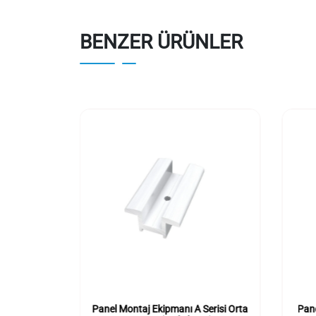
BENZER ÜRÜNLER
A Serisi
Panel Montaj Ekipmanı A Serisi Orta
Pane