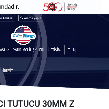
me Merkezi
Arama yapın
TASI
YATIRIMCI İLİŞKİLERİ
İLETİŞİM
Türkçe
KIREMIT
CI TUTUCU 30MM Z