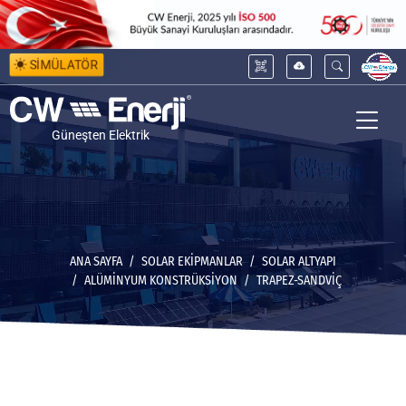
SİMÜLATÖR
Güneşten Elektrik
ANA SAYFA
SOLAR EKİPMANLAR
SOLAR ALTYAPI
ALÜMINYUM KONSTRÜKSIYON
TRAPEZ-SANDVIÇ