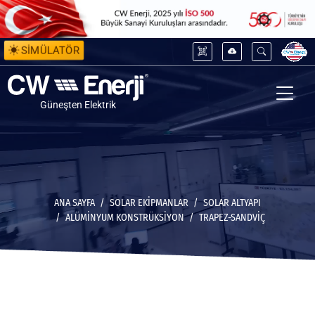
SİMÜLATÖR
Güneşten Elektrik
ANA SAYFA
SOLAR EKİPMANLAR
SOLAR ALTYAPI
ALÜMINYUM KONSTRÜKSIYON
TRAPEZ-SANDVIÇ