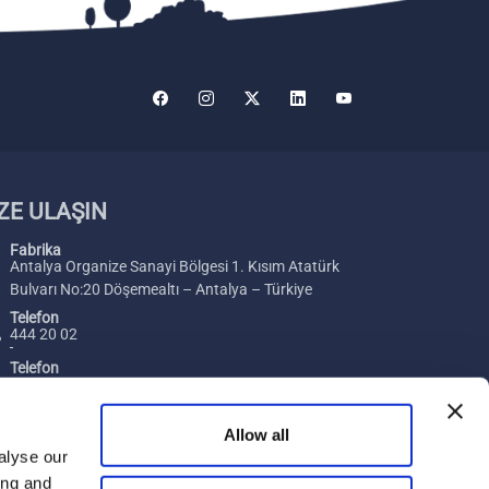
ZE ULAŞIN
Fabrika
Antalya Organize Sanayi Bölgesi 1. Kısım Atatürk
Bulvarı No:20 Döşemealtı – Antalya – Türkiye
Telefon
444 20 02
Telefon
+ 90 242 229 00 54
Faks
Allow all
+ 90 242 229 00 74
alyse our
ing and