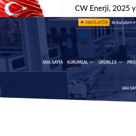
SİMÜLATÖR
ile kurulum 
ile yapabile
ANA SAYFA
KURUMSAL
ÜRÜNLER
PRO
ANA SAY