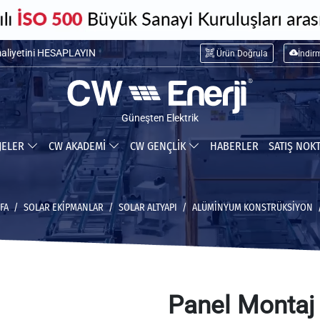
maliyetini HESAPLAYIN
Ürün Doğrula
İndir
ceğiniz tasarrufu HESAPLAYIN
Güneşten Elektrik
JELER
CW AKADEMİ
CW GENÇLİK
HABERLER
SATIŞ NOK
FA
SOLAR EKİPMANLAR
SOLAR ALTYAPI
ALÜMINYUM KONSTRÜKSIYON
Panel Montaj