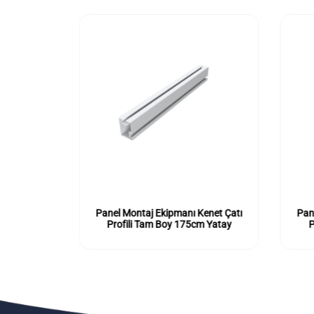
enet Çatı
Panel Montaj Ekipmanı Kenet Çatı
Pan
m Dikey
Profili Tam Boy 175cm Yatay
P