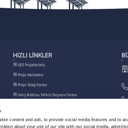
HIZLI LİNKLER
Bİ
GES Projelerimiz
Proje Haritamız
Proje Talep Formu
Satış Noktası Yetkisi Başvuru Formu
Bayilerimiz
s
🖷
ise content and ads, to provide social media features and to an
rmation about your use of our site with our social media, advertis