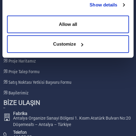
Show details
Tanıtım Videoları
Paydaş Katılım Planı
Allow all
Şikayet Giderme Mekanizması
HIZLI LİNKLER
Customize
GES Projelerimiz
Proje Haritamız
Proje Talep Formu
Satış Noktası Yetkisi Başvuru Formu
Bayilerimiz
BİZE ULAŞIN
Fabrika
Antalya Organize Sanayi Bölgesi 1. Kısım Atatürk Bulvarı No:20
Döşemealtı – Antalya – Türkiye
Telefon