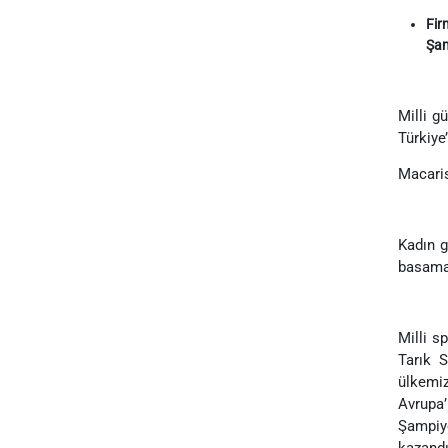
Fir
Şam
Milli g
Türkiye
Macaris
Kadın g
basamağ
Milli s
Tarık S
ülkemiz
Avrupa
Şampiy
kazandı