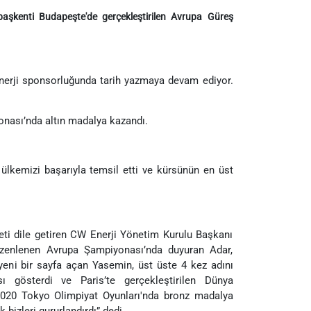
aşkenti Budapeşte'de gerçekleştirilen
Avrupa Güreş
Enerji sponsorluğunda tarih yazmaya devam ediyor.
nası’nda altın madalya kazandı.
lkemizi başarıyla temsil etti ve kürsünün en üst
i dile getiren CW Enerji Yönetim Kurulu Başkanı
düzenlenen Avrupa Şampiyonası’nda duyuran Adar,
 yeni bir sayfa açan Yasemin, üst üste 4 kez adını
sı gösterdi ve Paris’te gerçekleştirilen Dünya
2020 Tokyo Olimpiyat Oyunları'nda bronz madalya
izleri gururlandırdı” dedi.