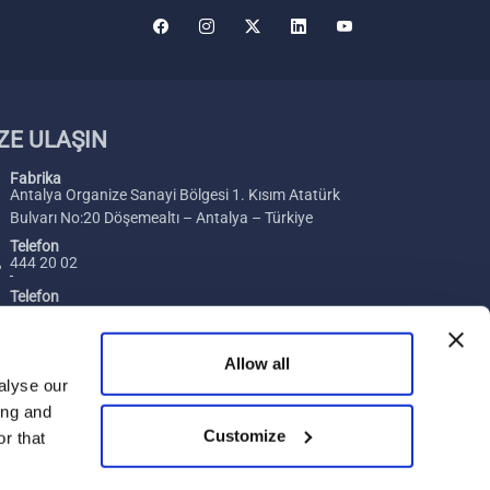
ZE ULAŞIN
Fabrika
Antalya Organize Sanayi Bölgesi 1. Kısım Atatürk
Bulvarı No:20 Döşemealtı – Antalya – Türkiye
Telefon
444 20 02
Telefon
+ 90 242 229 00 54
Faks
Allow all
+ 90 242 229 00 74
alyse our
ing and
E-posta
Merhaba, size nasıl yardımcı
Customize
[email protected]
r that
olabilirim?