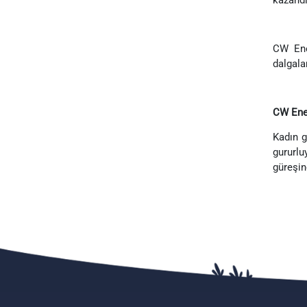
CW Ene
dalgala
CW Ener
Kadın g
gururl
güreşin