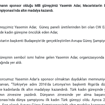
manın sponsor olduğu Milli güreşçimiz Yasemin Adar, Macaristan'ın b
piyonası’nda altın madalya kazandı.
üreşçimiz Yasemin Adar, Güneş paneli üretilerinden biri olan CW 
’de kadın güreşine öncülük eden Adar,
tan'ın başkenti Budapeşte'de gerçekleştirilen
Avrupa Güreş Şampiyo
üreşinin sembol ismi haline gelen Yasemin Adar, organizasyonda ü
ında yer aldı.
porcumuz Yasemin Adar’a sponsor olmaktan duydukları memnuniyet
arvan, “Türkiye’ye adını 2016’da Letonya’nın başkenti Riga’da 
e kadınlarda ilk altın madalyayı kazandırdı. Türk kadın güreşinde
’nın zirvesine yazdırdı. Dünyanın zirvesinde yer alma başarı
onası’nda dünya şampiyonu ilk kadın Türk güreşçi oldu. Ayrıca 
. Son olarak Avrupa Güreş Şampiyonası’nda altın madalya kazanarak b