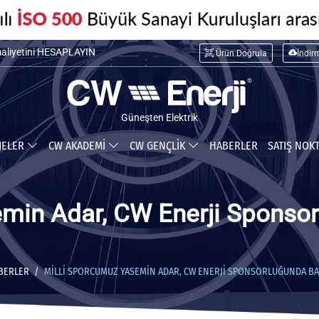
maliyetini HESAPLAYIN
Ürün Doğrula
İndir
ceğiniz tasarrufu HESAPLAYIN
Güneşten Elektrik
JELER
CW AKADEMİ
CW GENÇLİK
HABERLER
SATIŞ NOK
min Adar, CW Enerji Sponso
BERLER
MILLI SPORCUMUZ YASEMIN ADAR, CW ENERJI SPONSORLUĞUNDA B