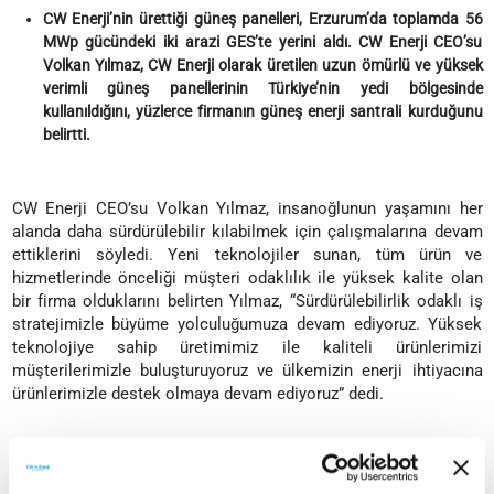
CW Enerji’nin ürettiği güneş panelleri, Erzurum’da toplamda 56
MWp gücündeki iki arazi GES’te yerini aldı. CW Enerji CEO’su
Volkan Yılmaz, CW Enerji olarak üretilen uzun ömürlü ve yüksek
verimli güneş panellerinin Türkiye’nin yedi bölgesinde
kullanıldığını, yüzlerce firmanın güneş enerji santrali kurduğunu
belirtti.
CW Enerji CEO’su Volkan Yılmaz, insanoğlunun yaşamını her
alanda daha sürdürülebilir kılabilmek için çalışmalarına devam
ettiklerini söyledi. Yeni teknolojiler sunan, tüm ürün ve
hizmetlerinde önceliği müşteri odaklılık ile yüksek kalite olan
bir firma olduklarını belirten Yılmaz, “Sürdürülebilirlik odaklı iş
stratejimizle büyüme yolculuğumuza devam ediyoruz. Yüksek
teknolojiye sahip üretimimiz ile kaliteli ürünlerimizi
müşterilerimizle buluşturuyoruz ve ülkemizin enerji ihtiyacına
ürünlerimizle destek olmaya devam ediyoruz” dedi.
Enerjiye ihtiyaç duyulan hemen her alanda güneş enerjisinin
kullanılabildiğini dile getiren Yılmaz, hem arazileri hem de