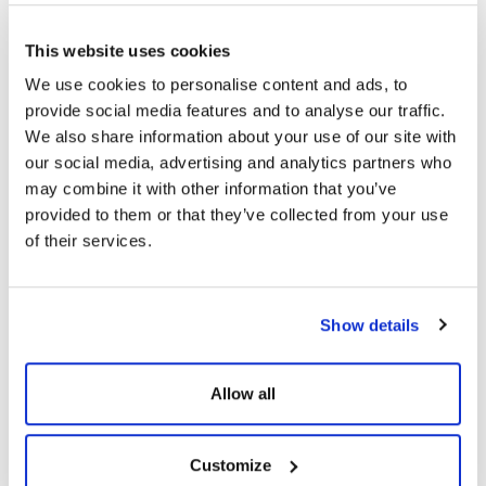
çatıları güneş enerji santralleri (GES) ile donatmaya devam
ettiklerini dile getirdi. Bu kapsamda, Erzurum’da iki projede CW
This website uses cookies
Enerji’nin güneş panellerinin kullanıldığını ifade eden Yılmaz,
“Yatırımcılarımız ürettiğimiz güneş panellerimiz ile toplamda 56
We use cookies to personalise content and ads, to
MWp gücündeki iki projesini devreye aldılar. Bu kapsamda Elvan
provide social media features and to analyse our traffic.
Gıda 46 MWp gücünde, Cici Süt ise 10 MWp gücünde CW Enerji
We also share information about your use of our site with
güneş panellerini kullandı. Bu firmalar CW Enerji güneş güneş
our social media, advertising and analytics partners who
panelleri ile yenilenebilir enerjiye geçti” diye konuştu. Yılmaz, bu
may combine it with other information that you’ve
örnek projede ürünlerimizi kullanarak daha temiz bir gelecek ve
provided to them or that they’ve collected from your use
daha sürdürülebilir bir ekonomi hedefine ciddi katkıda bulunan
of their services.
Elvan Gıda ve Cici Süt firmalarına çok teşekkür ediyoruz dedi.
Enerjimizi güneşten üretmeye devam ediyoruz
Show details
“Daha sürdürülebilir bir çevre ve ekonomi için enerjimizi
Allow all
güneşten üretmeye devam ediyoruz” diyen Yılmaz, şunları
kaydetti: “
Şirket olarak, yerli ve milli üretim önceliğiyle hareket
ediyoruz. AR-GE Merkezi’mizdeki çalışmalarımız ve son
Customize
teknoloji imkanlarımız ile yenilikçi ürünler geliştirmeye özen