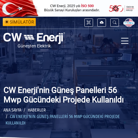
SİMÜLATÖR
Güneşten Elektrik
CW Enerji'nin Güneş Panelleri 56
Mwp Gücündeki Projede Kullanıldı
ANA SAYFA
HABERLER
CW ENERJI'NIN GÜNEŞ PANELLERI 56 MWP GÜCÜNDEKI PROJEDE
KULLANILDI