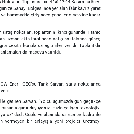
Noktaları Toplantısı’nın 4.’sü 12-14 Kasım tarihleri
ganize Sanayi Bölgesi’nde yer alan fabrikayı ziyaret
du ve hammadde girişinden panellerin sevkine kadar
 satış noktaları, toplantının ikinci gününde Titanic
an uzman ekip tarafından satış noktalarına güneş
ibi çeşitli konularda eğitimler verildi. Toplantıda
planlamaları da masaya yatırıldı.
CW Enerji CEO’su Tarık Sarvan, satış noktalarına
verdi.
 dile getiren Sarvan, “Yolculuğumuzda gün geçtikçe
e bununla gurur duyuyoruz. Hızla gelişen teknolojiyi
yoruz” dedi. Güçlü ve alanında uzman bir kadro ile
ün vermeyen bir anlayışla yeni projeler üretmeyi