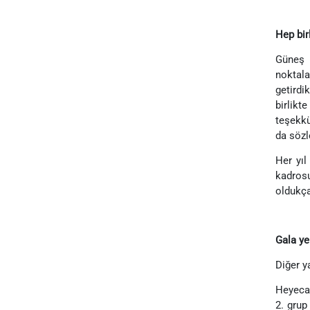
Hep bir
Güneş 
noktala
getirdi
birlikt
teşekkü
da sözl
Her yıl
kadrosu
oldukça
Gala ye
Diğer y
Heyecan
2. grup 