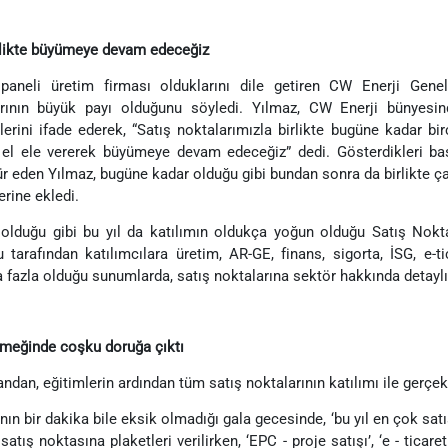
likte büyümeye devam edeceğiz
paneli üretim firması olduklarını dile getiren CW Enerji Ge
rının büyük payı olduğunu söyledi. Yılmaz, CW Enerji bünyesind
klerini ifade ederek, “Satış noktalarımızla birlikte bugüne kadar bi
e el ele vererek büyümeye devam edeceğiz” dedi. Gösterdikleri ba
r eden Yılmaz, bugüne kadar olduğu gibi bundan sonra da birlikte ça
erine ekledi.
 olduğu gibi bu yıl da katılımın oldukça yoğun olduğu Satış Nokt
 tarafından katılımcılara üretim, AR-GE, finans, sigorta, İSG, e-ti
 fazla olduğu sunumlarda, satış noktalarına sektör hakkında detaylı bi
meğinde coşku doruğa çıktı
andan, eğitimlerin ardından tüm satış noktalarının katılımı ile gerç
ın bir dakika bile eksik olmadığı gala gecesinde, ‘bu yıl en çok satı
satış noktasına plaketleri verilirken, ‘EPC - proje satışı’, ‘e - ticare