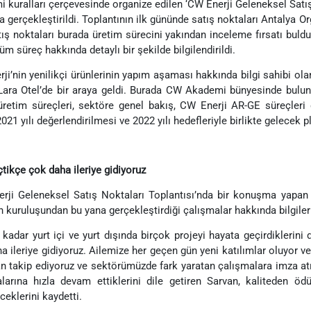
 kuralları çerçevesinde organize edilen ‘CW Enerji Geleneksel Satış 
a gerçekleştirildi. Toplantının ilk gününde satış noktaları Antalya Or
atış noktaları burada üretim sürecini yakından inceleme fırsatı bul
üm süreç hakkında detaylı bir şekilde bilgilendirildi.
ji’nin yenilikçi ürünlerinin yapım aşaması hakkında bilgi sahibi olan
ara Otel’de bir araya geldi. Burada CW Akademi bünyesinde bulun
üretim süreçleri, sektöre genel bakış, CW Enerji AR­-GE süreçleri g
2021 yılı değerlendirilmesi ve 2022 yılı hedefleriyle birlikte gelecek 
tikçe çok daha ileriye gidiyoruz
rji Geleneksel Satış Noktaları Toplantısı’nda bir konuşma yapan 
n kuruluşundan bu yana gerçekleştirdiği çalışmalar hakkında bilgiler 
kadar yurt içi ve yurt dışında birçok projeyi hayata geçirdiklerini
a ileriye gidiyoruz. Ailemize her geçen gün yeni katılımlar oluyor v
n takip ediyoruz ve sektörümüzde fark yaratan çalışmalara imza atı
larına hızla devam ettiklerini dile getiren Sarvan, kaliteden öd
ceklerini kaydetti.