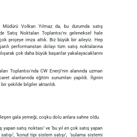
nel Müdürü Volkan Yılmaz da, bu durumda satış
e Satış Noktaları Toplantısı'nı geleneksel hale
rçok projeye imza attık. Biz büyük bir aileyiz. Hep
şarılı performanstan dolayı tüm satış noktalarına
lışarak çok daha büyük başarılar yakalayacaklarını
aları Toplantısı'nda CW Enerji’nin alanında uzman
caret alanlarında eğitim sunumları yapıldı. İlginin
r şekilde bilgiler aktarıldı.
ekleşen gala yemeği, coşku dolu anlara sahne oldu.
ş yapan satış noktası’ ve ‘bu yıl en çok satış yapan
t satışı’, ‘konut tipi sistem satışı’, ‘sulama sistemi