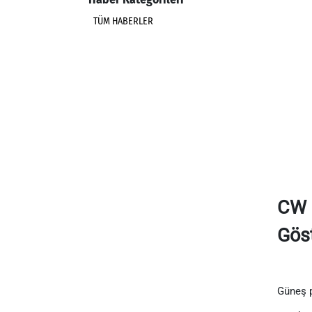
TÜM HABERLER
CW E
Göst
Güneş p