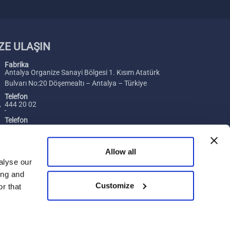
ZE ULAŞIN
Fabrika
Antalya Organize Sanayi Bölgesi 1. Kısım Atatürk
Bulvarı No:20 Döşemealtı – Antalya – Türkiye
Telefon
444 20 02
Telefon
+ 90 242 229 00 54
Faks
Allow all
+ 90 242 229 00 74
alyse our
ing and
E-posta
Merhaba, size nasıl yardımcı
Customize
[email protected]
r that
olabilirim?