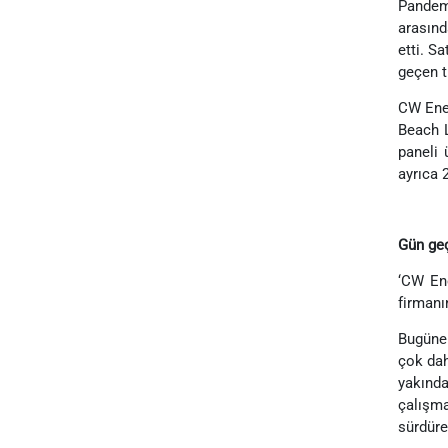
Pandemi
arasınd
etti. S
geçen t
CW Ener
Beach L
paneli 
ayrıca 
Gün geç
‘CW Ene
firmanı
Bugüne 
çok dah
yakında
çalışma
sürdüre