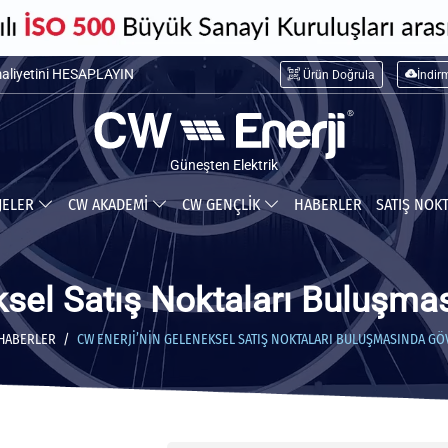
maliyetini HESAPLAYIN
Ürün Doğrula
İndir
ceğiniz tasarrufu HESAPLAYIN
Güneşten Elektrik
JELER
CW AKADEMİ
CW GENÇLİK
HABERLER
SATIŞ NOK
ksel Satış Noktaları Buluşma
HABERLER
CW ENERJI’NIN GELENEKSEL SATIŞ NOKTALARI BULUŞMASINDA GÖ