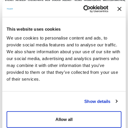
“Yağlı güreş yalnızca bir spor değil, aynı zamanda milletimizin
asırlardır taşıdığı kültürel bir mirastır. CW Enerji olarak, bu
mirasın korunmasına ve gelecek nesillere aktarılmasına katkıda
bulunmaktan büyük bir onur duyuyoruz. CW Enerji Türkiye Yağlı
Güreş Ligi’ne isim sponsoru olarak geleneksel sporlara olan
This website uses cookies
bağlılığımızı ve bu alandaki sorumluluğumuzu bir kez daha
We use cookies to personalise content and ads, to
ortaya koyuyoruz” dedi.
provide social media features and to analyse our traffic.
Tarihi çok eski yıllara kadar giden Ata sporuna destek olmayı
We also share information about your use of our site with
kendilerine görev bildiklerine dikkat çeken Sarvan, ligin isim
our social media, advertising and analytics partners who
sponsoru olmanın mutluluğu ve gururu içinde olduklarını
may combine it with other information that you’ve
vurguladı.
provided to them or that they’ve collected from your use
Çalışmalarımızı sürdüreceğiz
of their services.
Her zaman sporun ve sporcunun yanında yer aldıklarını dile
getiren Sarvan, “Sürdürülebilir enerji alanındaki çalışmalarımızın
yanında kültürel ve sosyal sorumluluk projelerine de önem
Show details
veriyoruz. Bu doğrultuda; yağlı güreşin daha iyi noktalara
gelmesi için elimizden gelen her türlü gayreti göstermeye
devam edeceğiz. Bu sporun daha fazla tanıtılması ve hak ettiği
Allow all
değeri görmesi için çalışmalarımızı sürdüreceğiz. Bu geleneği