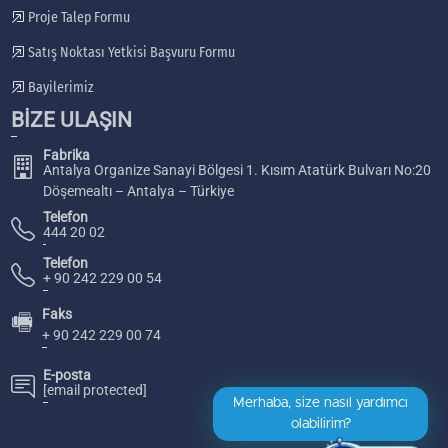
Proje Talep Formu
Satış Noktası Yetkisi Başvuru Formu
Bayilerimiz
BİZE ULAŞIN
Fabrika
Antalya Organize Sanayi Bölgesi 1. Kısım Atatürk Bulvarı No:20
Döşemealtı – Antalya – Türkiye
Telefon
444 20 02
Telefon
+ 90 242 229 00 54
Faks
🖷
+ 90 242 229 00 74
E-posta
[email protected]
Merhaba, size nasıl yardımcı
olabilirim?