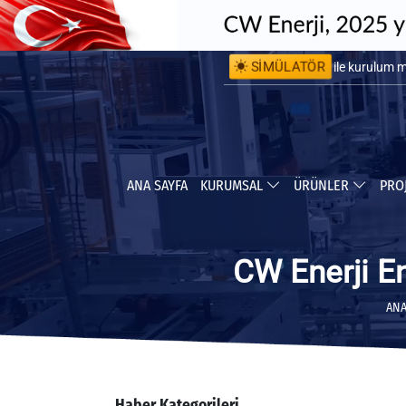
SİMÜLATÖR
ile kurulum 
ile yapabile
ANA SAYFA
KURUMSAL
ÜRÜNLER
PRO
CW Enerji E
ANA
Haber Kategorileri