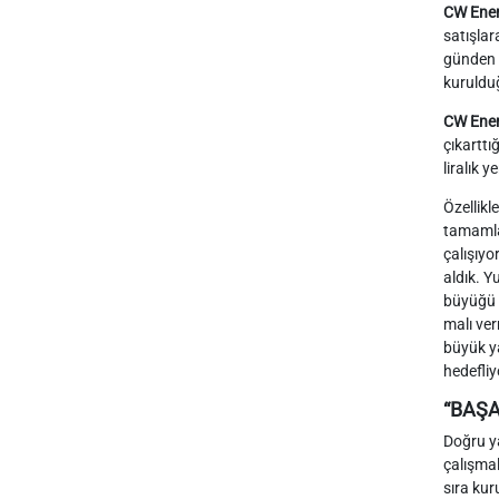
CW Enerj
satışlar
günden g
kuruldu
CW Ener
çıkarttı
liralık 
Özellikl
tamamla
çalışıyo
aldık. Y
büyüğü o
malı ver
büyük ya
hedefliy
“BAŞA
Doğru ya
çalışmal
sıra kur