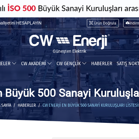
maliyetini HESAPLAYIN
Ürün Doğrula
İndir
ceğiniz tasarrufu HESAPLAYIN
Güneşten Elektrik
JELER
CW AKADEMİ
CW GENÇLİK
HABERLER
SATIŞ NOK
n Büyük 500 Sanayi Kuruluşlar
 SAYFA
HABERLER
CW ENERJI EN BÜYÜK 500 SANAYI KURULUŞLARI LISTES