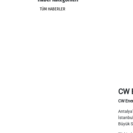
TÜM HABERLER
CW E
CW Ener
Antalya’
İstanbul
Büyük S