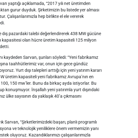
van yaptığı açıklamada, “2017 yılı net üretimden
aktan gurur duyduk. Şirketimizin bu listede yer alması
. Çalışanlarımızla hep birlikte el ele vererek
di.
e dış pazardaki talebi değerlendirerek 438 MW gücüne
 kapasitesi olan hücre üretim kapasiteli 125 milyon
detti.
ını kaydeden Sarvan, şunları söyledi: “Yeni fabrikamız
şına taahhütlerimiz var, onun için gece gündüz
oruz. Yurt dışı talepleri arttığı için yeni yatırım kararı
GW üretim kapasiteli yeni fabrikamız Avrupa’nın en
00, 150 mw’ler. Bunu da birkaç ayda istiyorlar. Bu
up konuşmuyor. İnşallah yeni yatırımla yurt dışındaki
mız ülke sayısının da yaklaşık 40’a çıkmasını
Sarvan, “Şirketlerimizdeki başarı, planlı programlı
asyona ve teknolojik yeniliklere önem vermemizin yanı
 destek oluyoruz. Kazandıklarımızı çalışanlarımızla