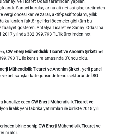
ul Sanayi ve Ticaret Odası tarafından yapılan ,
klandı. Sanayi kuruluşlarına ait net satışlar, üretimden
vergi öncesi kar ve zarar, aktif-pasif toplamı, yıllık
kullanılan faktör gelirleri ödemeler gibi tüm bu
faaliyet gösteren, Antalya Ticaret ve Sanayi Odası’na
i
, 2017 yılında 382.399.793 TL’lik üretimden net
en,
CW Enerji Mühendislik Ticaret ve Anonim Şirketi
net
399.793 TL ile kent sıralamasında 3’üncü oldu.
erji Mühendislik Ticaret ve Anonim Şirketi
, yerli panel
lar ve bet satışlar kategorisinde kendi sektöründe
İSO
ra kanalize eden
CW Enerji Mühendislik Ticaret ve
 liralık yeni fabrika yatırımları ile birlikte 2018 yılı
erinden birine sahip
CW Enerji Mühendislik Ticaret ve
erini aldı.