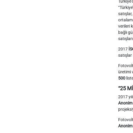
Türkiye’
“Türkiy
satışlar
ortalama
verileri
bağlı gü
satışları
2017
İS
satışlar
Fotovolt
üretimi 
500
list
“25 M
2017 yı
Anonim 
projeksi
Fotovolt
Anonim 