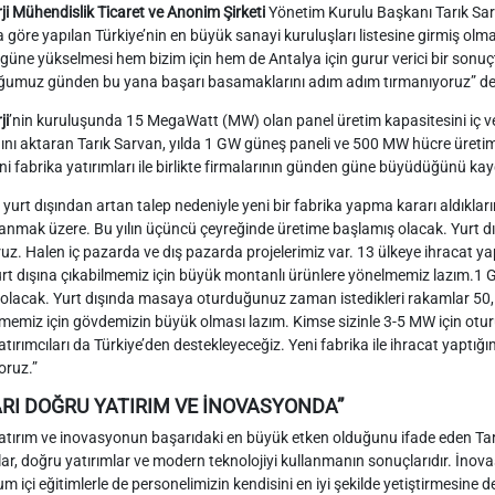
i Mühendislik Ticaret ve Anonim Şirketi
Yönetim Kurulu Başkanı Tarık Sar
a göre yapılan Türkiye’nin en büyük sanayi kuruluşları listesine girmiş olm
üne yükselmesi hem bizim için hem de Antalya için gurur verici bir sonuçtur
ğumuz günden bu yana başarı basamaklarını adım adım tırmanıyoruz” de
ji
’nin kuruluşunda 15 MegaWatt (MW) olan panel üretim kapasitesini iç v
ğını aktaran Tarık Sarvan, yılda 1 GW güneş paneli ve 500 MW hücre üretim
yeni fabrika yatırımları ile birlikte firmalarının günden güne büyüdüğünü kay
e yurt dışından artan talep nedeniyle yeni bir fabrika yapma kararı aldıklar
nmak üzere. Bu yılın üçüncü çeyreğinde üretime başlamış olacak. Yurt dı
ruz. Halen iç pazarda ve dış pazarda projelerimiz var. 13 ülkeye ihracat yapıy
urt dışına çıkabilmemiz için büyük montanlı ürünlere yönelmemiz lazım.1 
lacak. Yurt dışında masaya oturduğunuz zaman istedikleri rakamlar 50, 1
memiz için gövdemizin büyük olması lazım. Kimse sizinle 3-5 MW için otur
tırımcıları da Türkiye’den destekleyeceğiz. Yeni fabrika ile ihracat yaptığı
oruz.”
RI DOĞRU YATIRIM VE İNOVASYONDA”
tırım ve inovasyonun başarıdaki en büyük etken olduğunu ifade eden Tarık 
ar, doğru yatırımlar ve modern teknolojiyi kullanmanın sonuçlarıdır. İnov
um içi eğitimlerle de personelimizin kendisini en iyi şekilde yetiştirmesine