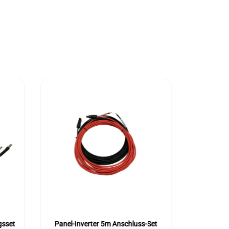
gsset
Panel-Inverter 5m Anschluss-Set
Batterie-W