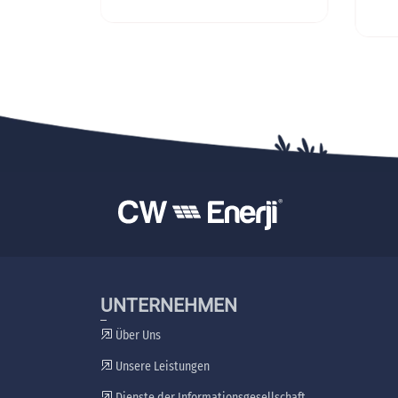
t 30cm
UNTERNEHMEN
Über Uns
Unsere Leistungen
Dienste der Informationsgesellschaft