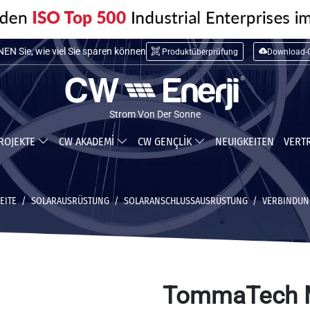
N Sie die Installationskosten
Produktüberprüfung
Download-C
N Sie, wie viel Sie sparen können
Strom Von Der Sonne
ROJEKTE
CW AKADEMİ
CW GENÇLİK
NEUIGKEITEN
VERT
EITE
SOLARAUSRÜSTUNG
SOLARANSCHLUSSAUSRÜSTUNG
VERBINDUN
TommaTech M