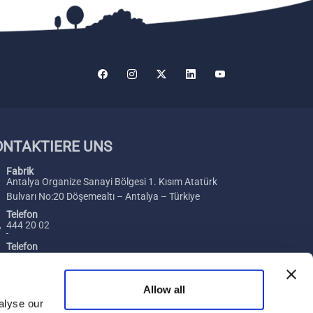
ONTAKTIERE UNS
Fabrik
Antalya Organize Sanayi Bölgesi 1. Kısım Atatürk
Bulvarı No:20 Döşemealtı – Antalya – Türkiye
Telefon
444 20 02
Telefon
+ 90 242 229 00 54
Fax
Allow all
+ 90 242 229 00 74
alyse our