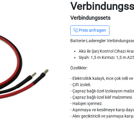
Verbindungss
Verbindungssets
Preis anfragen
Batterie-Laderegler Verbindungss
Akü ile Şarj Kontrol Cihazı Ar
Siyah: 1,5 m Kırmızı: 1,5 m A2
Özellikler:
- Elektrolitik kalaylı, ince çok telli
- Çift izoleli.
- Çapraz bağlı özel izolasyon malz
- Çapraz bağlı özel kılıf malzemesi.
- Halojen içermez.
- Aşınmaya ve kesilmeye karşı dayan
- Alev geciktiricili ve yanmaya karşı