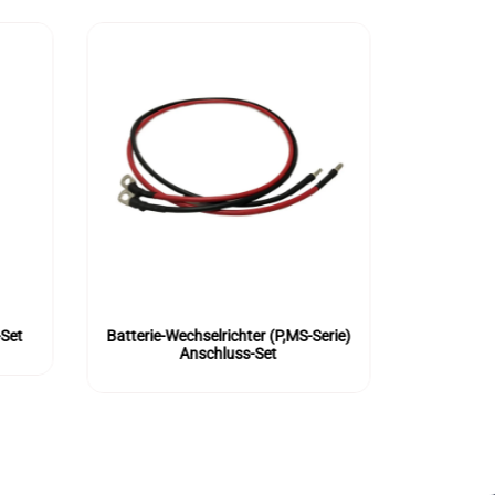
-Set
Batterie-Wechselrichter (P,MS-Serie)
Panel-In
Anschluss-Set