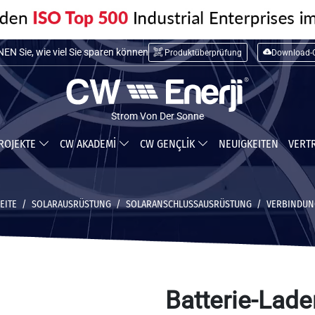
N Sie die Installationskosten
Produktüberprüfung
Download-C
N Sie, wie viel Sie sparen können
Strom Von Der Sonne
ROJEKTE
CW AKADEMİ
CW GENÇLİK
NEUIGKEITEN
VERT
EITE
SOLARAUSRÜSTUNG
SOLARANSCHLUSSAUSRÜSTUNG
VERBINDUN
Batterie-Lade