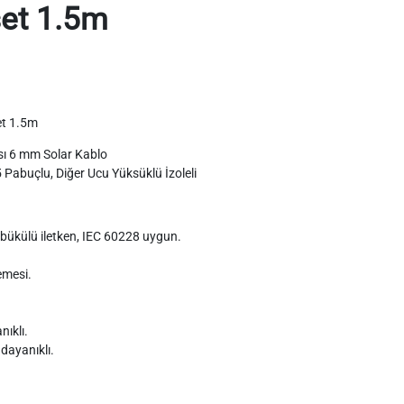
et 1.5m
et 1.5m
ası 6 mm Solar Kablo
5 Pabuçlu, Diğer Ucu Yüksüklü İzoleli
 ve bükülü iletken, IEC 60228 uygun.
emesi.
ıklı.
 dayanıklı.