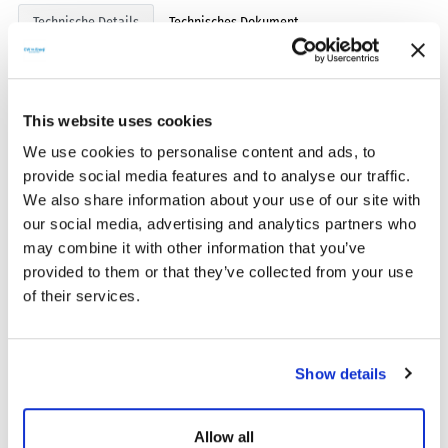
Technische Details
Technisches Dokument
Dicke
Länge
6 mm
5m
This website uses cookies
We use cookies to personalise content and ads, to
Spitze
provide social media features and to analyse our traffic.
SMC -Anschluss
We also share information about your use of our site with
our social media, advertising and analytics partners who
may combine it with other information that you’ve
provided to them or that they’ve collected from your use
of their services.
ÄHNLICHE PRODUKTE
Show details
Allow all