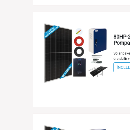
30HP-2
Pompa 
Solar paket
üretebilir v
İNCEL