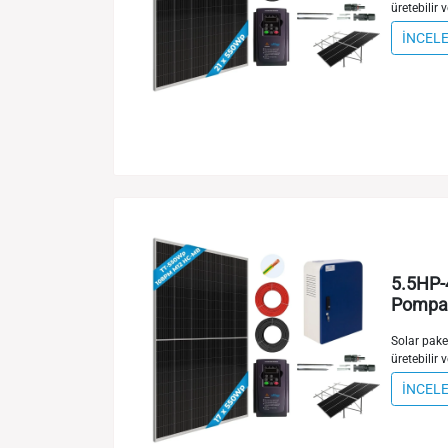
üretebilir v
İNCEL
5.5HP-
Pompa 
Solar paket
üretebilir v
İNCEL