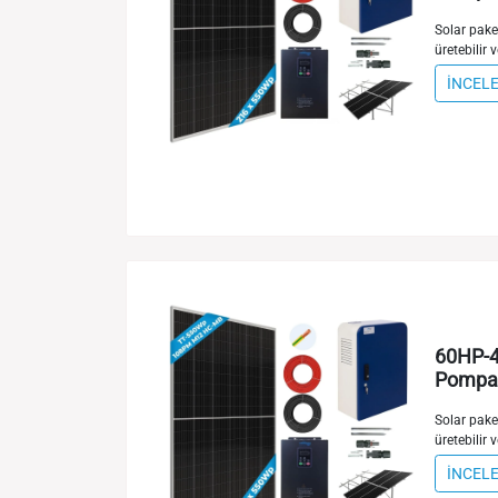
Solar paket
üretebilir v
İNCEL
60HP-4
Pompa 
Solar paket
üretebilir v
İNCEL