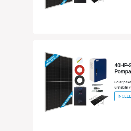
40HP-3
Pompa 
Solar paket
üretebilir v
İNCEL