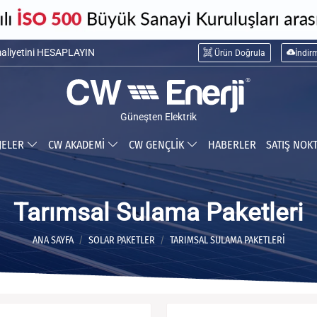
maliyetini HESAPLAYIN
Ürün Doğrula
İndir
ceğiniz tasarrufu HESAPLAYIN
Güneşten Elektrik
JELER
CW AKADEMİ
CW GENÇLİK
HABERLER
SATIŞ NOK
Tarımsal Sulama Paketleri
ANA SAYFA
SOLAR PAKETLER
TARIMSAL SULAMA PAKETLERI