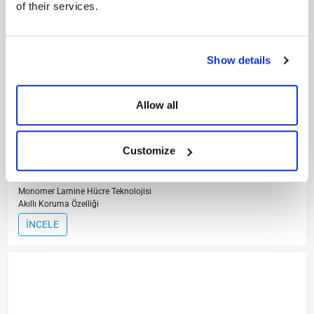
of their services.
TommaTech Kolay Yaşam Serisi 1030Wh
Show details
Taşınabilir Güç Kaynağı
Akıllı Güç Teknolojisi
Kolay Taşınır
Allow all
Bilgilendirici Ekran
Çevre Dostu
Düşük Ses Seviyesi
Customize
Kapasite Çeşitliliği
AC/DC Çıkış
Teknik Destek
Monomer Lamine Hücre Teknolojisi
Akıllı Koruma Özelliği
İNCELE