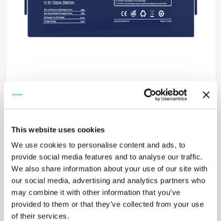
TommaTech ABS+PC Kasa 12.8V-200Ah Marine
Batarya
Yüksek Performans
Aktif Akıllı Yönetim Sistemi
This website uses cookies
Uzun Kullanım Ömrü
Yenilikçi Tasarım ve Isıya Dayanıklı Yapı
We use cookies to personalise content and ads, to
IP30-IP65 Koruma Sınıfı
provide social media features and to analyse our traffic.
Sürdürülebilir Enerji
We also share information about your use of our site with
İNCELE
our social media, advertising and analytics partners who
may combine it with other information that you’ve
provided to them or that they’ve collected from your use
of their services.